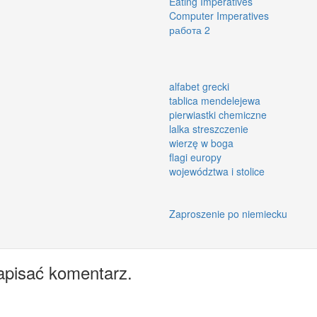
Eating Imperatives
Computer Imperatives
работа 2
alfabet grecki
tablica mendelejewa
pierwiastki chemiczne
lalka streszczenie
wierzę w boga
flagi europy
województwa i stolice
Zaproszenie po niemiecku
apisać komentarz.