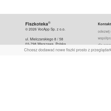
®
Fiszkoteka
Kontak
© 2026 VocApp Sp. z o.o.
odezwij 
współpr
ul. Mielczarskiego 8 / 58
02-798 Warszawa, Polska
dla pras
Chcesz dodawać nowe fiszki prosto z przeglądar
fiszkoteka@fiszkoteka.pl
Oferty
dla rodz
NIP: 951 245 79 19
dla kore
REGON: 369 727 696
Pomoc
Najczęst