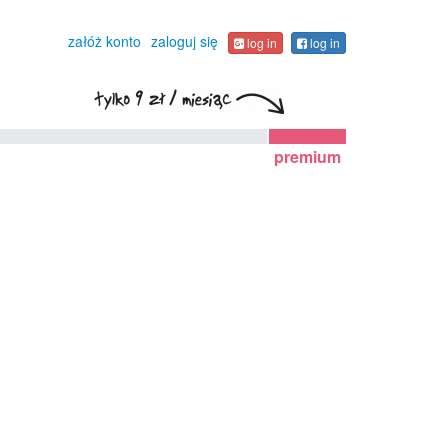
załóż konto
zaloguj się
log in
log in
premium