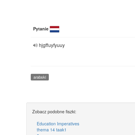
Pytanie
hjgffuyfyuuy
arabski
Zobacz podobne fiszki:
Education Imperatives
thema 14 taak1