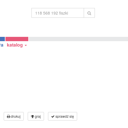
ła
katalog
drukuj
graj
sprawdź się