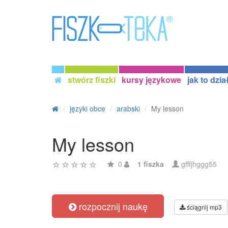
stwórz fiszki
kursy językowe
jak to dzia
języki obce
arabski
My lesson
My lesson
0
1 fiszka
gfffjhggg55
rozpocznij naukę
ściągnij mp3