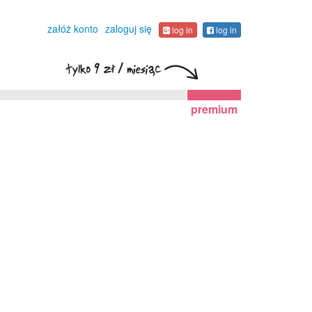
załóż konto
zaloguj się
log in
log in
premium