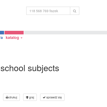
ła
katalog
 school subjects
drukuj
graj
sprawdź się