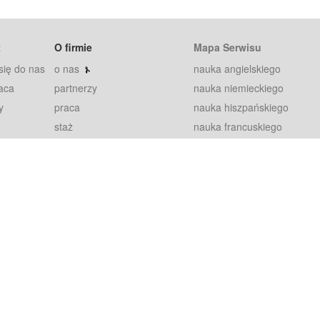
t
O firmie
Mapa Serwisu
się do nas
o nas
nauka angielskiego
aca
partnerzy
nauka niemieckiego
y
praca
nauka hiszpańskiego
staż
nauka francuskiego
blog
nauka rosyjskiego
in
2000+ opinii
nauka norweskiego
petytorów
nauka szwedzkiego
Warunki
fiszki
100% gwarancja
sze pytania
najnowsze lekcje
regulamin
Extra
prywatność i ciasteczka
RODO
plugin