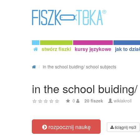
stwórz fiszki
kursy językowe
jak to dzia
in the school buiding/ school subjects
in the school buiding/
0
20 fiszek
wikiakroll
rozpocznij naukę
ściągnij mp3