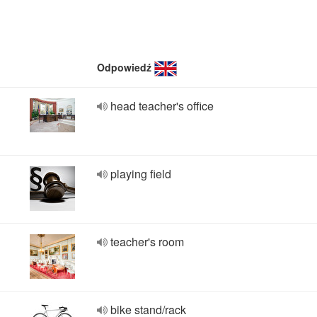
Odpowiedź
head teacher's office
playing field
teacher's room
bike stand/rack