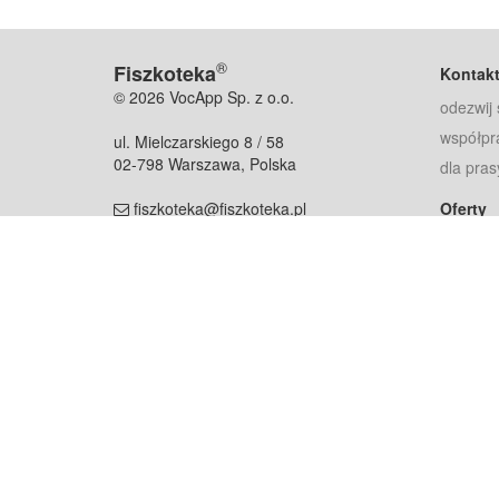
®
Fiszkoteka
Kontak
© 2026 VocApp Sp. z o.o.
odezwij 
współpr
ul. Mielczarskiego 8 / 58
02-798 Warszawa, Polska
dla pras
fiszkoteka@fiszkoteka.pl
Oferty
dla rodz
NIP: 951 245 79 19
dla kore
REGON: 369 727 696
Pomoc
Najczęst