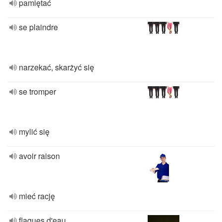
pamiętać
se plaindre
narzekać, skarżyć się
se tromper
mylić się
avoir raison
mieć rację
flaques d'eau