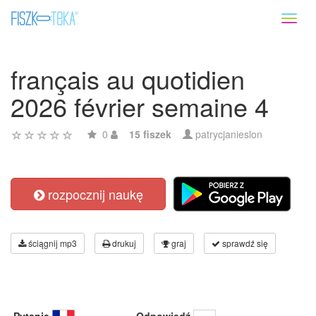
Toggl
naviga
français au quotidien
2026 février semaine 4
0
15 fiszek
patrycjanieslon
rozpocznij naukę
ściągnij mp3
drukuj
graj
sprawdź się