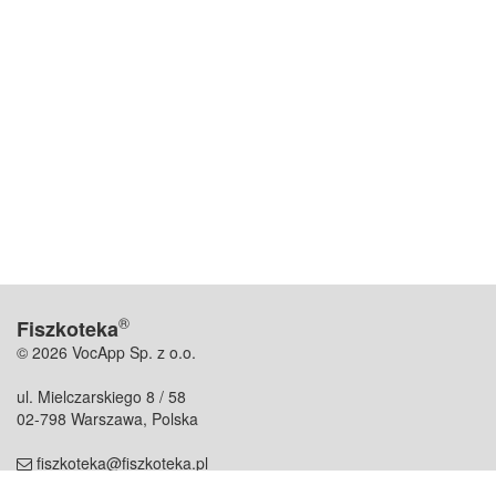
®
Fiszkoteka
© 2026 VocApp Sp. z o.o.
ul. Mielczarskiego 8 / 58
02-798 Warszawa, Polska
fiszkoteka@fiszkoteka.pl