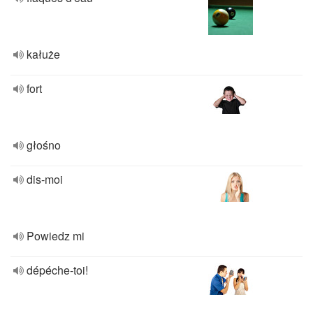
kałuże
fort
głośno
dis-moi
Powiedz mi
dépéche-toi!