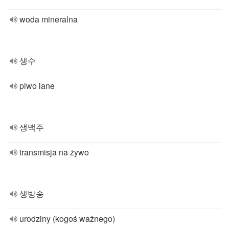
woda mineralna
생수
piwo lane
생맥주
transmisja na żywo
생방송
urodziny (kogoś ważnego)