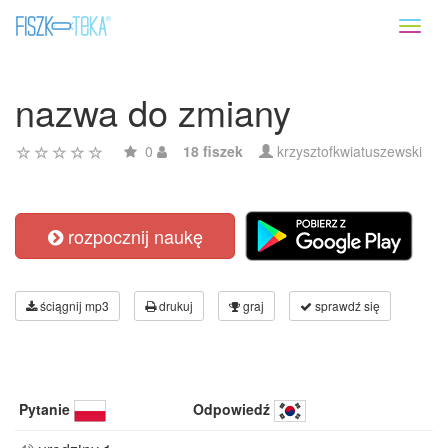
Toggl
naviga
nazwa do zmiany
0
18 fiszek
krzysztofkwiatuszewski
rozpocznij naukę
ściągnij mp3
drukuj
graj
sprawdź się
Pytanie
Odpowiedź