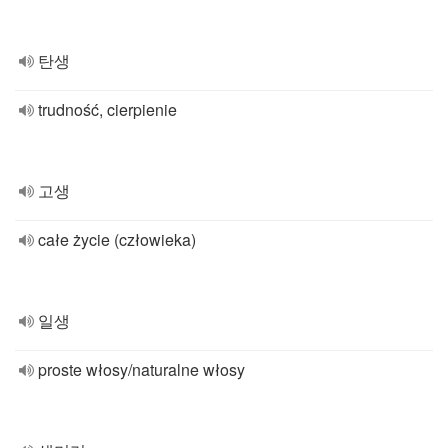
탄생
trudność, cierpienie
고생
całe życie (człowieka)
일생
proste włosy/naturalne włosy