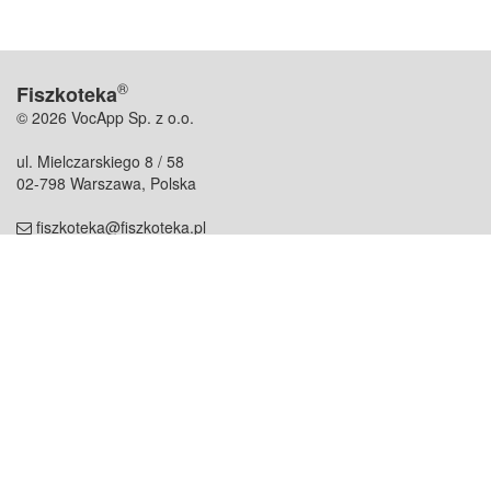
®
Fiszkoteka
© 2026 VocApp Sp. z o.o.
ul. Mielczarskiego 8 / 58
02-798 Warszawa, Polska
fiszkoteka@fiszkoteka.pl
NIP: 951 245 79 19
REGON: 369 727 696
Kontakt
O firmie