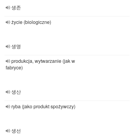
생존
życie (biologiczne)
생명
produkcja, wytwarzanie (jak w
fabryce)
생산
ryba (jako produkt spożywczy)
생선