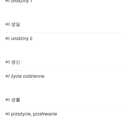
urodziny 1
생일
urodziny 2
생신
życie codzienne
생활
przeżycie, przetrwanie