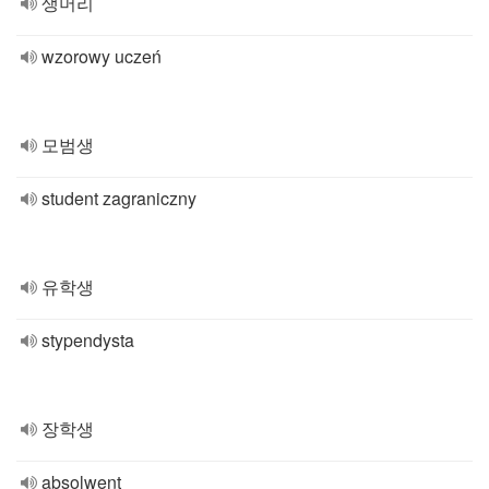
생머리
wzorowy uczeń
모범생
student zagraniczny
유학생
stypendysta
장학생
absolwent