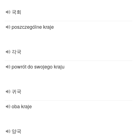
국회
poszczególne kraje
각국
powrót do swojego kraju
귀국
oba kraje
양국