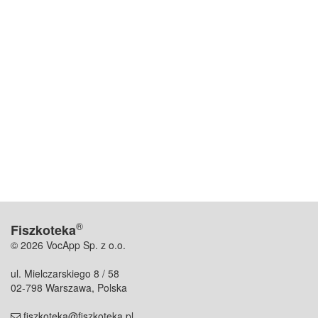
®
Fiszkoteka
© 2026 VocApp Sp. z o.o.
ul. Mielczarskiego 8 / 58
02-798 Warszawa, Polska
fiszkoteka@fiszkoteka.pl