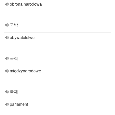
obrona narodowa
국방
obywatelstwo
국적
międzynarodowe
국제
parlament