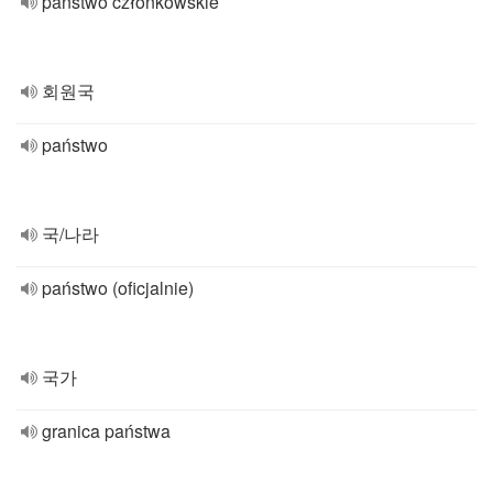
państwo członkowskie
회원국
państwo
국/나라
państwo (oficjalnie)
국가
granica państwa