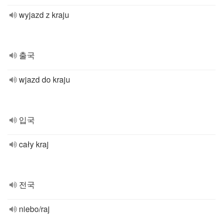
wyjazd z kraju
출국
wjazd do kraju
입국
cały kraj
전국
niebo/raj