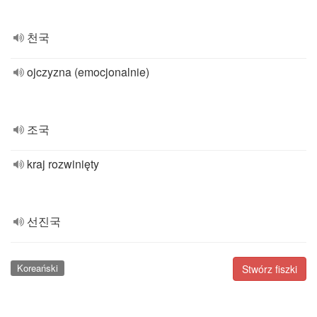
천국
ojczyzna (emocjonalnie)
조국
kraj rozwinięty
선진국
Koreański
Stwórz fiszki