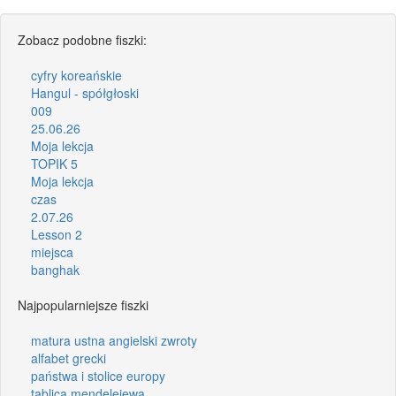
Zobacz podobne fiszki:
cyfry koreańskie
Hangul - spółgłoski
009
25.06.26
Moja lekcja
TOPIK 5
Moja lekcja
czas
2.07.26
Lesson 2
miejsca
banghak
Najpopularniejsze fiszki
matura ustna angielski zwroty
alfabet grecki
państwa i stolice europy
tablica mendelejewa