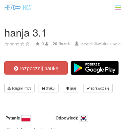
Toggl
naviga
hanja 3.1
0
20 fiszek
krzysztofkwiatuszewski
rozpocznij naukę
ściągnij mp3
drukuj
graj
sprawdź się
Pytanie
Odpowiedź