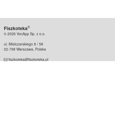
®
Fiszkoteka
© 2026 VocApp Sp. z o.o.
ul. Mielczarskiego 8 / 58
02-798 Warszawa, Polska
fiszkoteka@fiszkoteka.pl
NIP: 951 245 79 19
REGON: 369 727 696