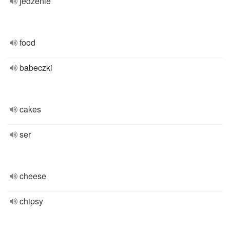
jedzenie
food
babeczki
cakes
ser
cheese
chipsy