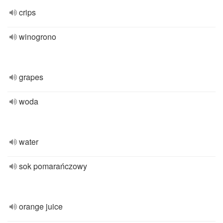
crips
winogrono
grapes
woda
water
sok pomarańczowy
orange juice