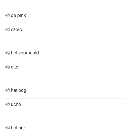
de pink
czoło
het voorhoofd
oko
het oog
ucho
het oor