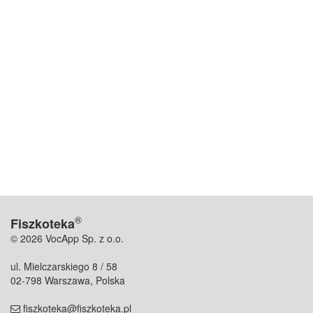
®
Fiszkoteka
© 2026 VocApp Sp. z o.o.
ul. Mielczarskiego 8 / 58
02-798 Warszawa, Polska
fiszkoteka@fiszkoteka.pl