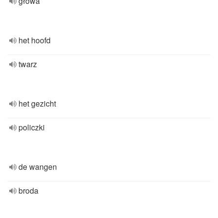
głowa
het hoofd
twarz
het gezicht
policzki
de wangen
broda