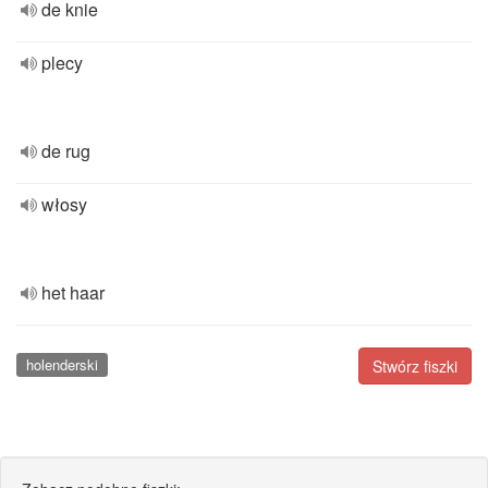
de knie
plecy
de rug
włosy
het haar
holenderski
Stwórz fiszki