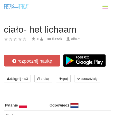
Toggl
naviga
ciało- het lichaam
0
30 fiszek
alfa71
rozpocznij naukę
ściągnij mp3
drukuj
graj
sprawdź się
Pytanie
Odpowiedź