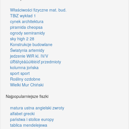
Właściwości fizyczne mat. bud.
TBiZ wykład 1
cynek architektura
piramida cheopsa
ogrody semiramidy
sky high 2 28
Konstrukcje budowlane
Światynia artemidy
jedzenie WIR kl. IV/V
ůľßšřçèâûúłěèíď przedmioty
kolumna jońska
sport sport
Rośliny ozdobne
Wielki Mur Chiński
Najpopularniejsze fiszki
matura ustna angielski zwroty
alfabet grecki
państwa i stolice europy
tablica mendelejewa