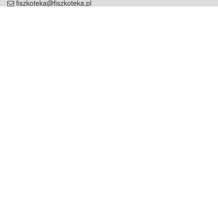
fiszkoteka@fiszkoteka.pl
NIP: 951 245 79 19
REGON: 369 727 696
Kontakt
O firmie
odezwij się do nas
o nas
współpraca
partnerzy
dla prasy
praca
staż
Oferty
blog
dla rodzin
2000+ opinii
dla korepetytorów
Warunki