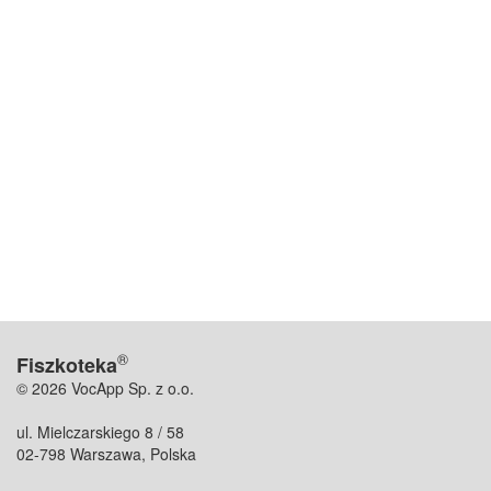
®
Fiszkoteka
© 2026 VocApp Sp. z o.o.
ul. Mielczarskiego 8 / 58
02-798 Warszawa, Polska