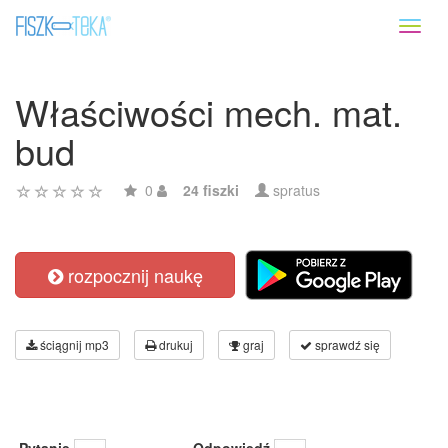
Toggl
naviga
Właściwości mech. mat.
bud
0
24 fiszki
spratus
rozpocznij naukę
ściągnij mp3
drukuj
graj
sprawdź się