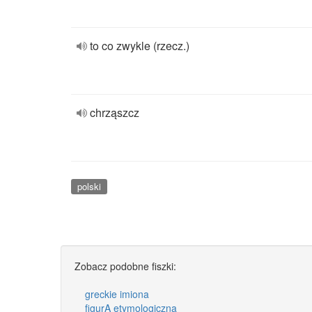
to co zwykle (rzecz.)
chrząszcz
polski
Zobacz podobne fiszki:
greckie imiona
figurA etymologiczna