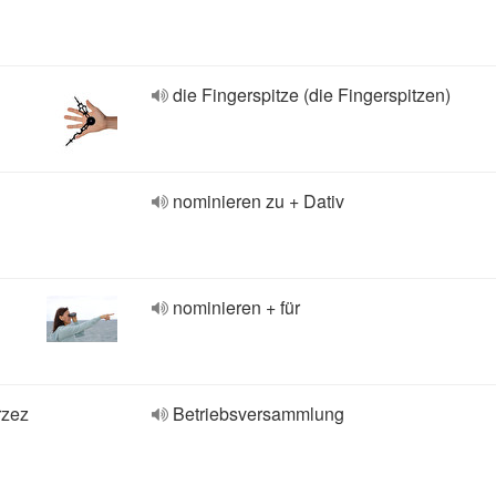
die Fingerspitze (die Fingerspitzen)
nominieren zu + Dativ
nominieren + für
rzez
Betriebsversammlung