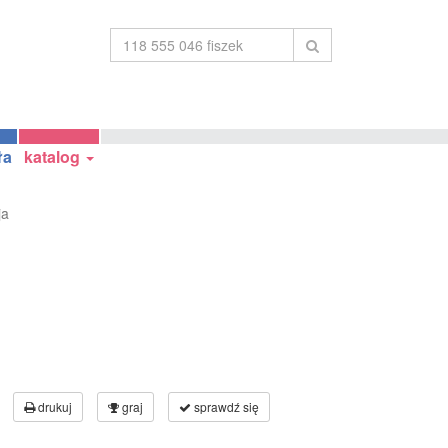
ła
katalog
ja
1
drukuj
graj
sprawdź się