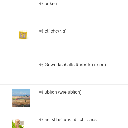
unken
etliche(r, s)
Gewerkschaftsführer(in) (-nen)
üblich (wie üblich)
es ist bei uns üblich, dass...