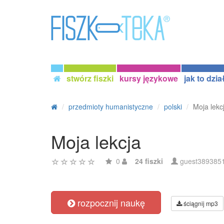
stwórz fiszki
kursy językowe
jak to dzia
przedmioty humanistyczne
polski
Moja lekc
Moja lekcja
0
24 fiszki
guest389385
rozpocznij naukę
ściągnij mp3