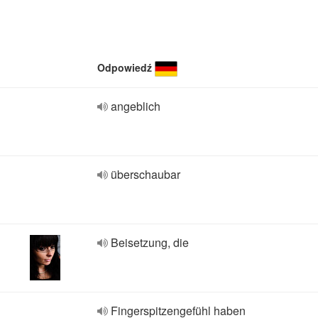
Odpowiedź
angeblich
überschaubar
Beisetzung, die
Fingerspitzengefühl haben