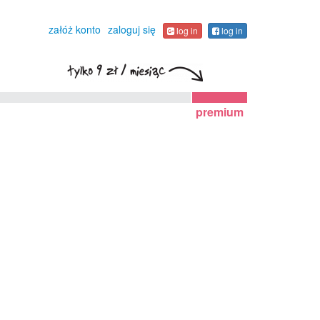
załóż konto
zaloguj się
log in
log in
premium