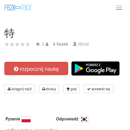
Toggl
naviga
特
0
6 fiszek
tillzzie
rozpocznij naukę
ściągnij mp3
drukuj
graj
sprawdź się
Pytanie
Odpowiedź