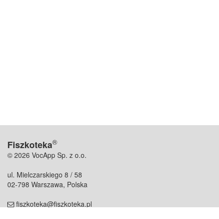
®
Fiszkoteka
© 2026 VocApp Sp. z o.o.
ul. Mielczarskiego 8 / 58
02-798 Warszawa, Polska
fiszkoteka@fiszkoteka.pl