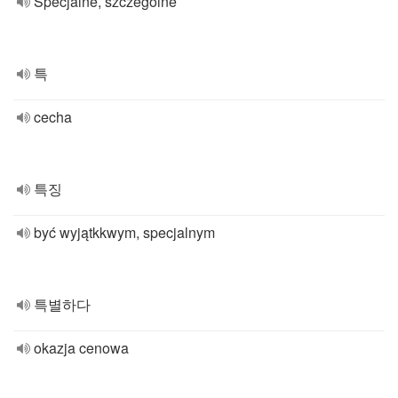
Specjalne, szczególne
특
cecha
특징
być wyjątkkwym, specjalnym
특별하다
okazja cenowa