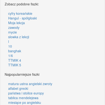
Zobacz podobne fiszki:
cyfry koreańskie
Hangul - spółgłoski
Moja lekcja
zawody
mycie
slowka z lekcji
l
10
banghak
1/6
TTMIK 4
TTMIK 5
Najpopularniejsze fiszki
matura ustna angielski zwroty
alfabet grecki
państwa i stolice europy
tablica mendelejewa
miesiące po angielsku