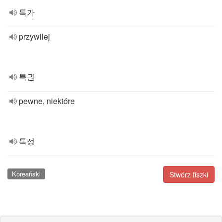
특가
przywilej
특권
pewne, niektóre
특정
Koreański
Stwórz fiszki