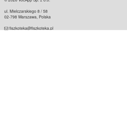
ul. Mielczarskiego 8 / 58
02-798 Warszawa, Polska
fiszkoteka@fiszkoteka.pl
NIP: 951 245 79 19
REGON: 369 727 696
Kontakt
O firmie
odezwij się do nas
o nas
współpraca
partnerzy
dla prasy
praca
staż