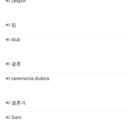
zespół
팀
ślub
결혼
ceremonia ślubna
결혼싀
Sam