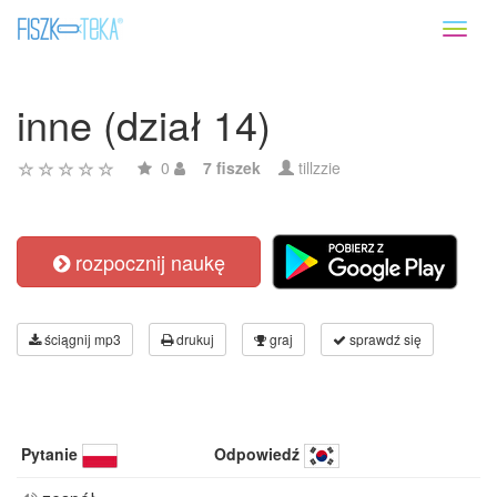
Toggl
naviga
inne (dział 14)
0
7 fiszek
tillzzie
rozpocznij naukę
ściągnij mp3
drukuj
graj
sprawdź się
Pytanie
Odpowiedź