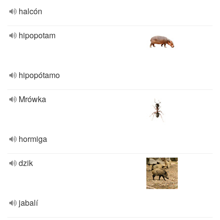
halcón
hipopotam
hipopótamo
Mrówka
hormiga
dzik
jabalí