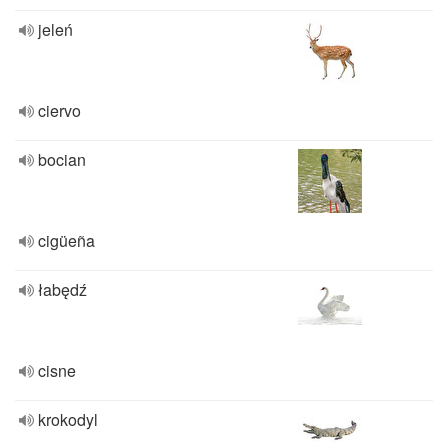
jeleń
ciervo
bocian
cigüeña
łabędź
cisne
krokodyl