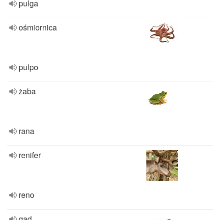
pulga
ośmiornica
pulpo
żaba
rana
renifer
reno
gad