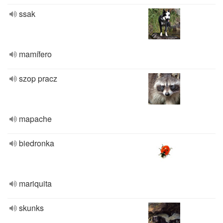
ssak
mamífero
szop pracz
mapache
biedronka
mariquita
skunks