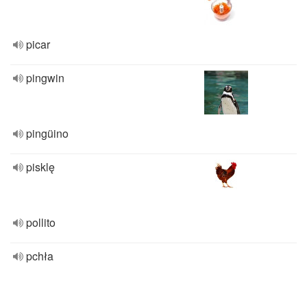
picar
pingwin
pingüino
pisklę
pollito
pchła