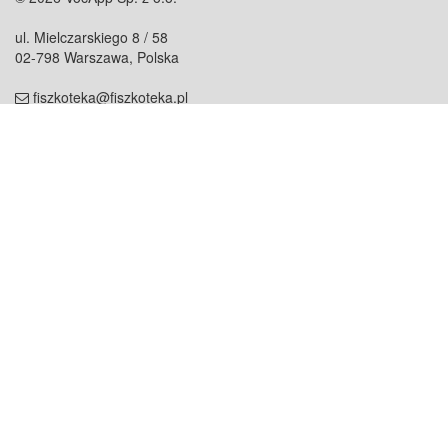
ul. Mielczarskiego 8 / 58
02-798 Warszawa, Polska
fiszkoteka@fiszkoteka.pl
NIP: 951 245 79 19
REGON: 369 727 696
Kontakt
O firmie
odezwij się do nas
o nas
współpraca
partnerzy
dla prasy
praca
staż
Oferty