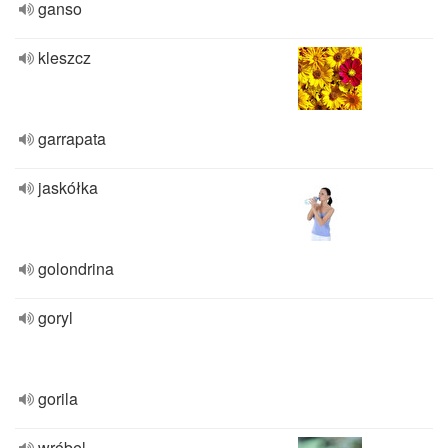
ganso
kleszcz
garrapata
jaskółka
golondrina
goryl
gorila
wróbel