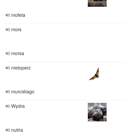
mofeta
mors
morsa
nietoperz
murciélago
Wydra
nutria