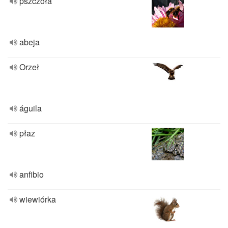
pszczoła
abeja
Orzeł
águila
płaz
anfibio
wiewiórka