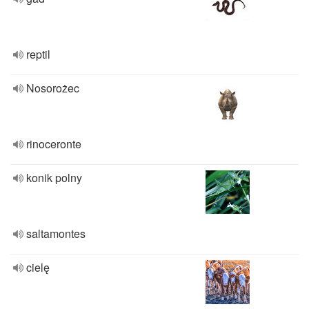
reptil
Nosorożec
rinoceronte
konik polny
saltamontes
cielę