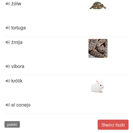
żółw
tortuga
żmija
víbora
królik
el conejo
polski
Stwórz fiszki