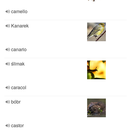
camello
Kanarek
canario
ślimak
caracol
bóbr
castor