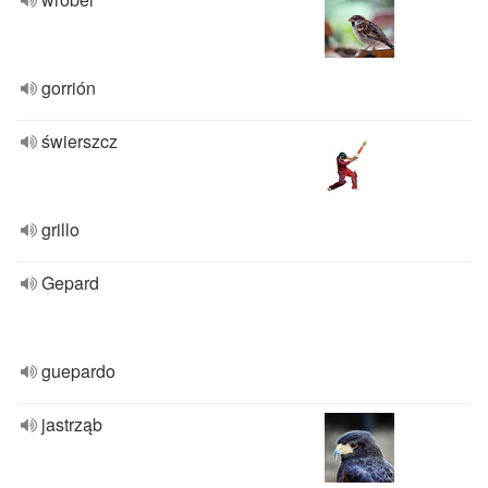
gorrión
świerszcz
grillo
Gepard
guepardo
jastrząb