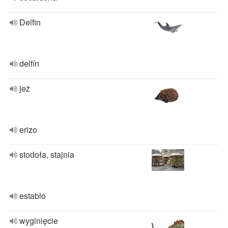
Delfin
delfín
jeż
erizo
stodoła, stajnia
establo
wyginięcie