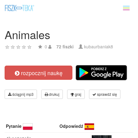
Toggl
naviga
Animales
0
72 fiszki
kubaurbaniak8
rozpocznij naukę
ściągnij mp3
drukuj
graj
sprawdź się
Pytanie
Odpowiedź