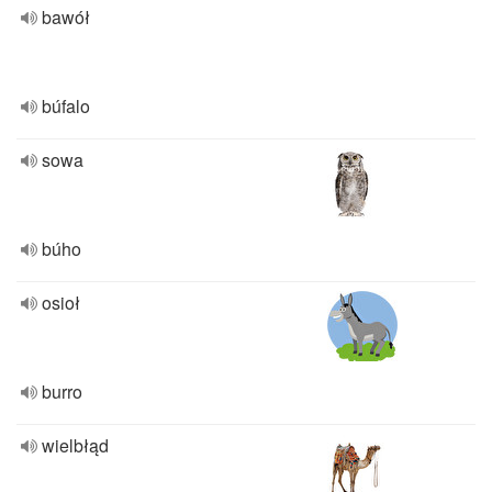
bawół
búfalo
sowa
búho
osioł
burro
wielbłąd