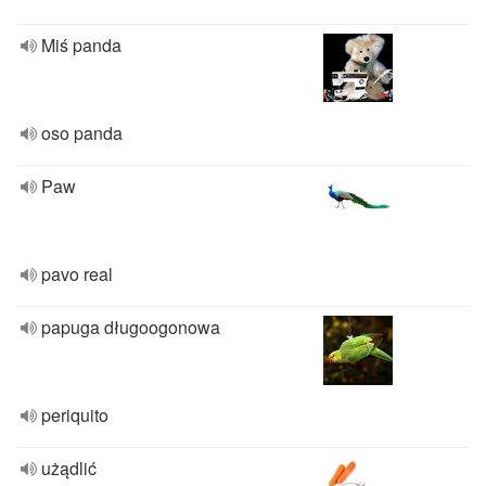
Miś panda
oso panda
Paw
pavo real
papuga długoogonowa
periquito
użądlić