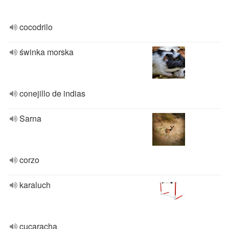
cocodrilo
świnka morska
conejillo de indias
Sarna
corzo
karaluch
cucaracha