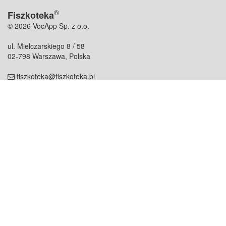
®
Fiszkoteka
© 2026 VocApp Sp. z o.o.
ul. Mielczarskiego 8 / 58
02-798 Warszawa, Polska
fiszkoteka@fiszkoteka.pl
NIP: 951 245 79 19
REGON: 369 727 696
Kontakt
O firmie
odezwij się do nas
o nas
współpraca
partnerzy