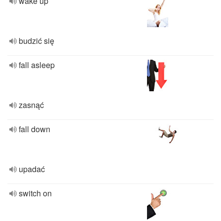
wake up
budzić się
fall asleep
zasnąć
fall down
upadać
switch on