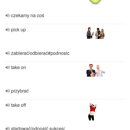
czekamy na coś
pick up
zabierać/odbierać#podnosic
take on
przybrać
take off
startować/odnosić sukces/