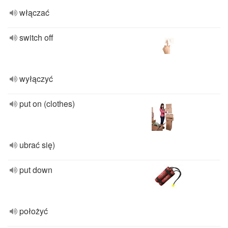
włączać
switch off
wyłączyć
put on (clothes)
ubrać się)
put down
położyć