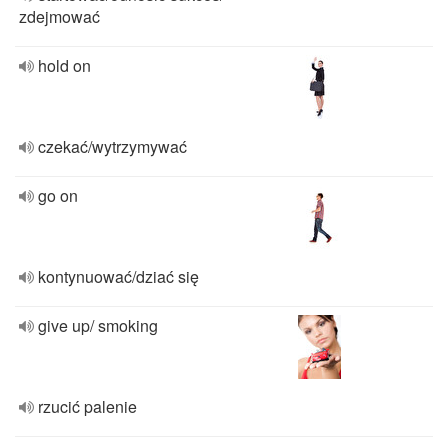
zdejmować
hold on
czekać/wytrzymywać
go on
kontynuować/dziać się
give up/ smoking
rzucić palenie