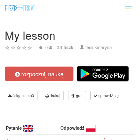
Toggl
naviga
My lesson
0
24 fiszki
fesiukmaryna
rozpocznij naukę
ściągnij mp3
drukuj
graj
sprawdź się
Pytanie
Odpowiedź