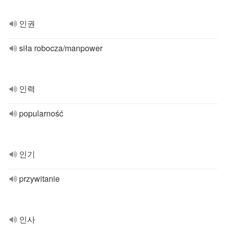
인권
siła robocza/manpower
인력
popularność
인기
przywitanie
인사