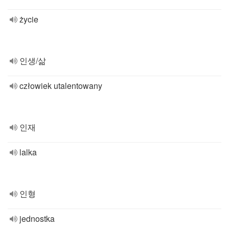
życie
인생/삶
człowiek utalentowany
인재
lalka
인형
jednostka