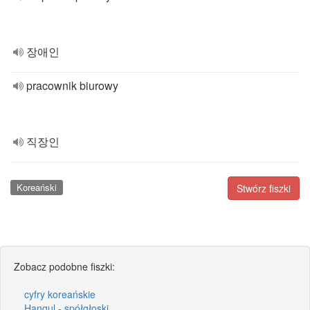
장애인
pracownik biurowy
직장인
Koreański
Stwórz fiszki
Zobacz podobne fiszki:
cyfry koreańskie
Hangul - spółgłoski