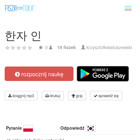
Toggl
naviga
한자 인
0
19 fiszek
krzysztofkwiatuszewski
rozpocznij naukę
ściągnij mp3
drukuj
graj
sprawdź się
Pytanie
Odpowiedź