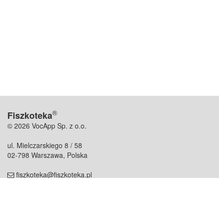
®
Fiszkoteka
© 2026 VocApp Sp. z o.o.
ul. Mielczarskiego 8 / 58
02-798 Warszawa, Polska
fiszkoteka@fiszkoteka.pl
NIP: 951 245 79 19
REGON: 369 727 696