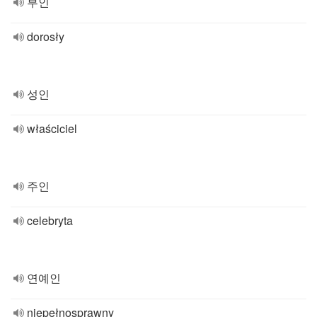
부인
dorosły
성인
właściciel
주인
celebryta
연예인
niepełnosprawny