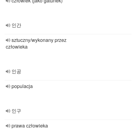
człowiek (jako gatunek)
인간
sztuczny/wykonany przez
człowieka
인공
populacja
인구
prawa człowieka