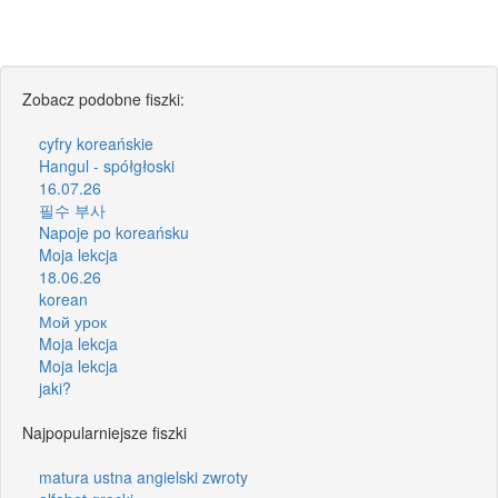
Zobacz podobne fiszki:
cyfry koreańskie
Hangul - spółgłoski
16.07.26
필수 부사
Napoje po koreańsku
Moja lekcja
18.06.26
korean
Мой урок
Moja lekcja
Moja lekcja
jaki?
Najpopularniejsze fiszki
matura ustna angielski zwroty