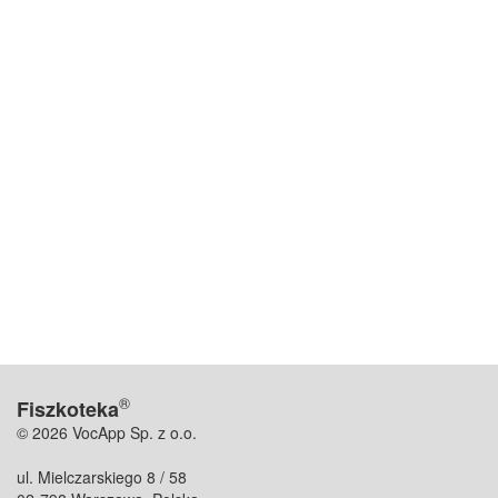
®
Fiszkoteka
© 2026 VocApp Sp. z o.o.
ul. Mielczarskiego 8 / 58