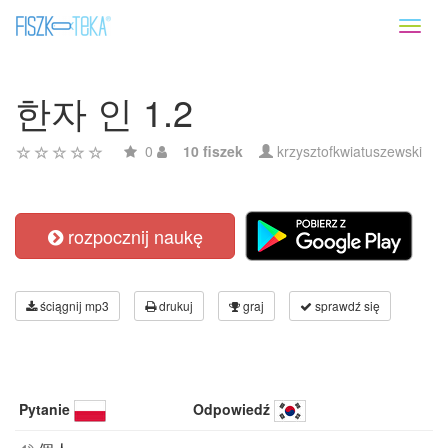
Toggl
naviga
한자 인 1.2
0
10 fiszek
krzysztofkwiatuszewski
rozpocznij naukę
ściągnij mp3
drukuj
graj
sprawdź się
Pytanie
Odpowiedź