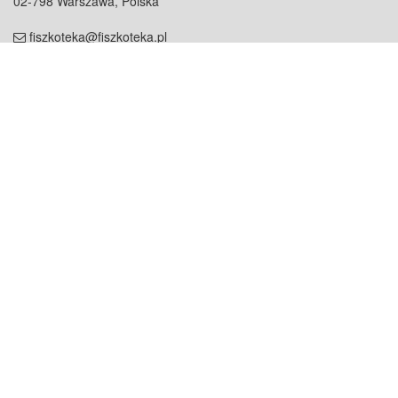
02-798 Warszawa, Polska
fiszkoteka@fiszkoteka.pl
NIP: 951 245 79 19
REGON: 369 727 696
Kontakt
O firmie
odezwij się do nas
o nas
współpraca
partnerzy
dla prasy
praca
staż
Oferty
blog
dla rodzin
2000+ opinii