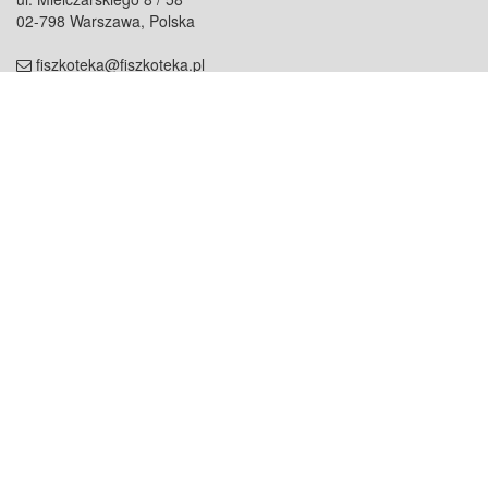
02-798 Warszawa, Polska
fiszkoteka@fiszkoteka.pl
NIP: 951 245 79 19
REGON: 369 727 696
Kontakt
O firmie
odezwij się do nas
o nas
współpraca
partnerzy
dla prasy
praca
staż
Oferty
blog
dla rodzin