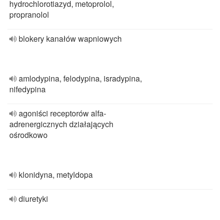
hydrochlorotiazyd, metoprolol,
propranolol
blokery kanałów wapniowych
amlodypina, felodypina, isradypina,
nifedypina
agoniści receptorów alfa-
adrenergicznych działających
ośrodkowo
klonidyna, metyldopa
diuretyki