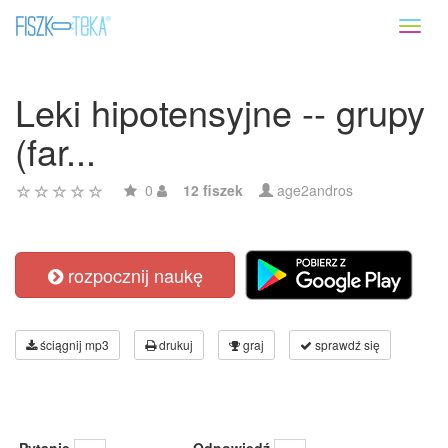
Toggl
naviga
Leki hipotensyjne -- grupy
(far...
0
12 fiszek
age2andros
rozpocznij naukę
ściągnij mp3
drukuj
graj
sprawdź się