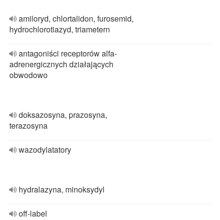
amiloryd, chlortalidon, furosemid,
hydrochlorotiazyd, triametern
antagoniści receptorów alfa-
adrenergicznych działających
obwodowo
doksazosyna, prazosyna,
terazosyna
wazodylatatory
hydralazyna, minoksydyl
off-label