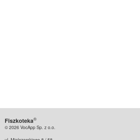
®
Fiszkoteka
© 2026 VocApp Sp. z o.o.
ul. Mielczarskiego 8 / 58