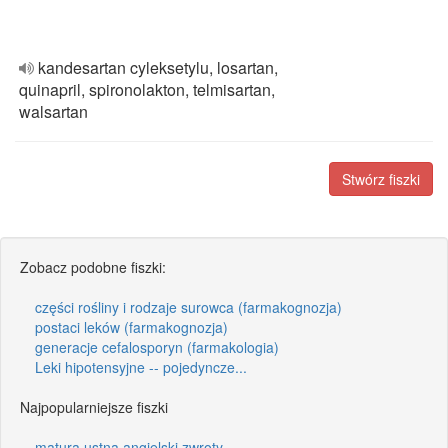
kandesartan cyleksetylu, losartan,
quinapril, spironolakton, telmisartan,
walsartan
Stwórz fiszki
Zobacz podobne fiszki:
części rośliny i rodzaje surowca (farmakognozja)
postaci leków (farmakognozja)
generacje cefalosporyn (farmakologia)
Leki hipotensyjne -- pojedyncze...
Najpopularniejsze fiszki
matura ustna angielski zwroty