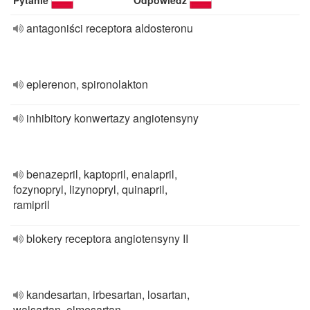
Pytanie
Odpowiedź
antagoniści receptora aldosteronu
eplerenon, spironolakton
inhibitory konwertazy angiotensyny
benazepril, kaptopril, enalapril,
fozynopryl, lizynopryl, quinapril,
ramipril
blokery receptora angiotensyny II
kandesartan, irbesartan, losartan,
walsartan, olmesartan