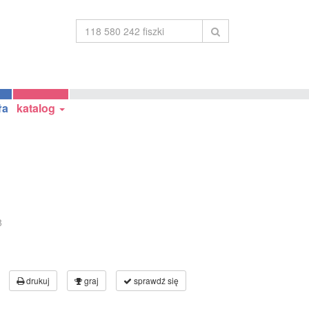
ła
katalog
8
drukuj
graj
sprawdź się