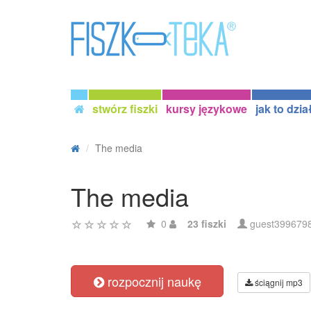
stwórz fiszki
kursy językowe
jak to dzia
The media
The media
0
23 fiszki
guest399679
rozpocznij naukę
ściągnij mp3