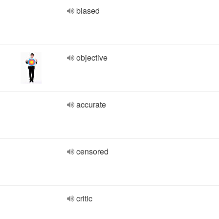
biased
objective
accurate
censored
critic