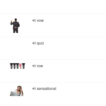
vow
quiz
row
sensational