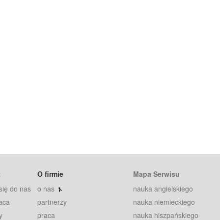
t
O firmie
Mapa Serwisu
się do nas
o nas
nauka angielskiego
aca
partnerzy
nauka niemieckiego
y
praca
nauka hiszpańskiego