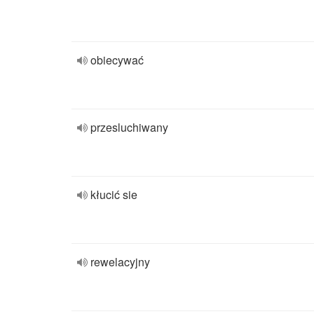
obiecywać
przesluchiwany
kłucić sie
rewelacyjny