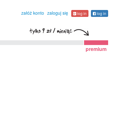
załóż konto
zaloguj się
log in
log in
premium