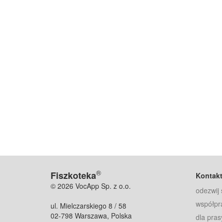
®
Fiszkoteka
Kontak
© 2026 VocApp Sp. z o.o.
odezwij 
współpr
ul. Mielczarskiego 8 / 58
02-798 Warszawa, Polska
dla pras