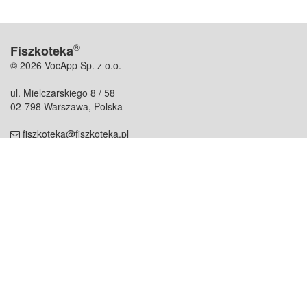
®
Fiszkoteka
© 2026 VocApp Sp. z o.o.
ul. Mielczarskiego 8 / 58
02-798 Warszawa, Polska
fiszkoteka@fiszkoteka.pl
NIP: 951 245 79 19
REGON: 369 727 696
Kontakt
O firmie