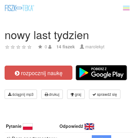
Toggl
naviga
nowy last tydzien
0
14 fiszek
marolekyt
rozpocznij naukę
ściągnij mp3
drukuj
graj
sprawdź się
Pytanie
Odpowiedź