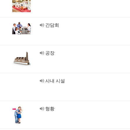
간담회
공장
사내 시설
형황