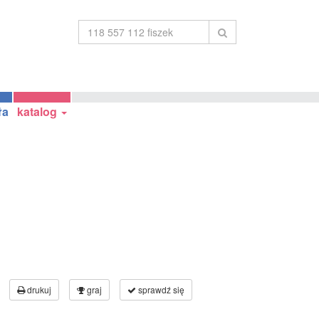
ła
katalog
drukuj
graj
sprawdź się