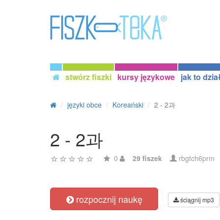
stwórz fiszki
kursy językowe
jak to dzia
języki obce
Koreański
2 - 2과
2 - 2과
0
29 fiszek
rbgtch6prm
rozpocznij naukę
ściągnij mp3