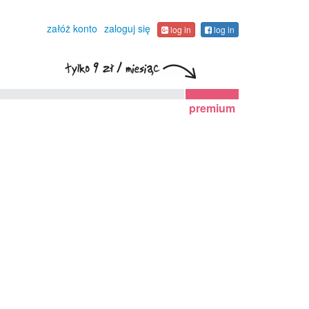
załóż konto
zaloguj się
log in
log in
premium