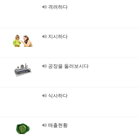
격려하다
지시하다
공장을 둘러보시다
식사하다
매출현황