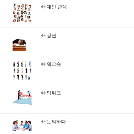
대인 관계
강연
워크숖
팀워크
논의하다