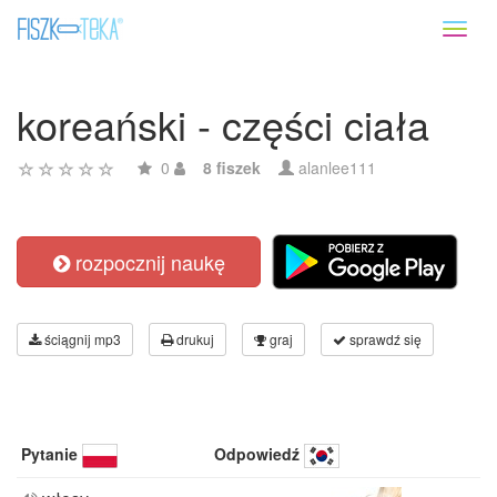
Toggl
naviga
koreański - części ciała
0
8 fiszek
alanlee111
rozpocznij naukę
ściągnij mp3
drukuj
graj
sprawdź się
Pytanie
Odpowiedź