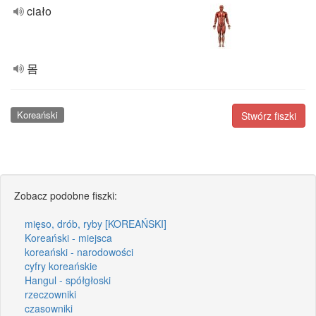
ciało
몸
Koreański
Stwórz fiszki
Zobacz podobne fiszki:
mięso, drób, ryby [KOREAŃSKI]
Koreański - miejsca
koreański - narodowości
cyfry koreańskie
Hangul - spółgłoski
rzeczowniki
czasowniki