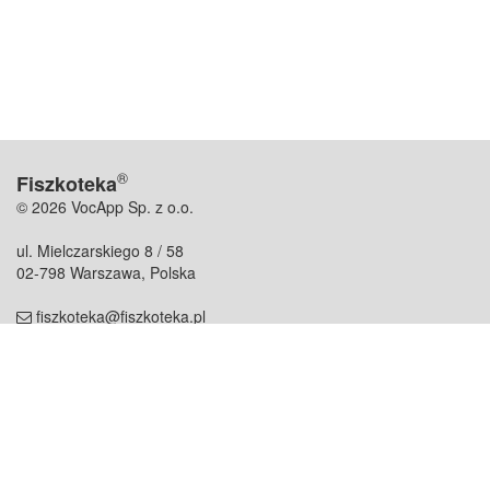
®
Fiszkoteka
© 2026 VocApp Sp. z o.o.
ul. Mielczarskiego 8 / 58
02-798 Warszawa, Polska
fiszkoteka@fiszkoteka.pl
NIP: 951 245 79 19
REGON: 369 727 696