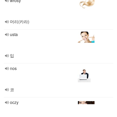
włosy
머리(카라)
usta
입
nos
코
oczy