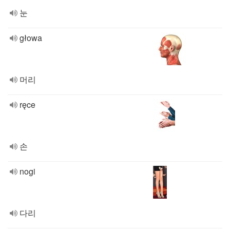
눈
głowa
머리
ręce
손
nogi
다리