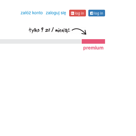
załóż konto
zaloguj się
log in
log in
premium