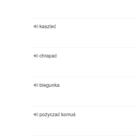
kaszleć
chrapać
biegunka
pożyczać komuś