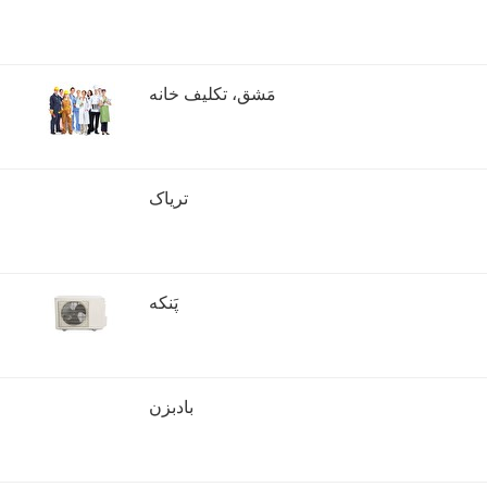
مَشق، تکلیف خانه
تریاک
پَنکه
بادبزن