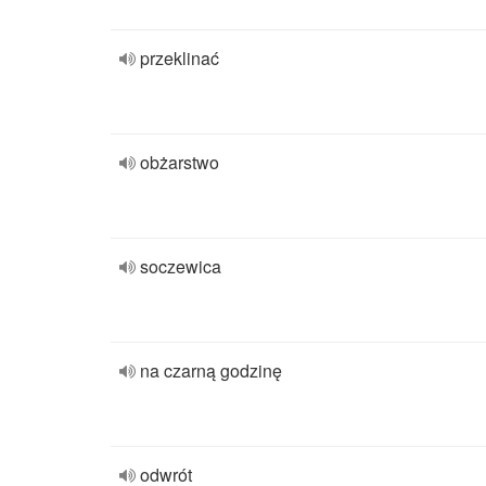
przeklinać
obżarstwo
soczewica
na czarną godzinę
odwrót