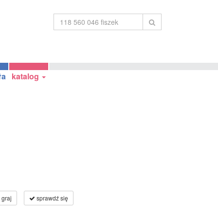
ła
katalog
graj
sprawdź się