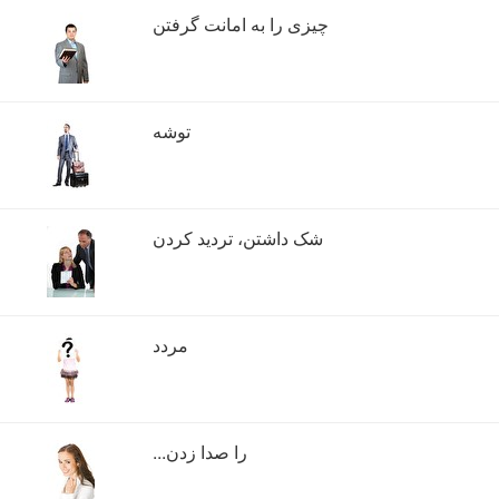
چیزی را به امانت گرفتن
توشه
شک داشتن، تردید کردن
مردد
...را صدا زدن