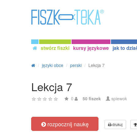
stwórz fiszki
kursy językowe
jak to dzia
języki obce
perski
Lekcja 7
Lekcja 7
0
50 fiszek
spiewok
rozpocznij naukę
drukuj