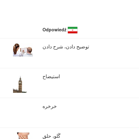
Odpowiedź
توضیح دادن، شرح دادن
استیضاح
خرخره
گَلو، حلق