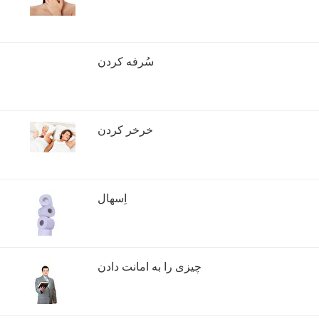
سُرفه کردن
خرخر کردن
اِسهال
چیزی را به امانت دادن