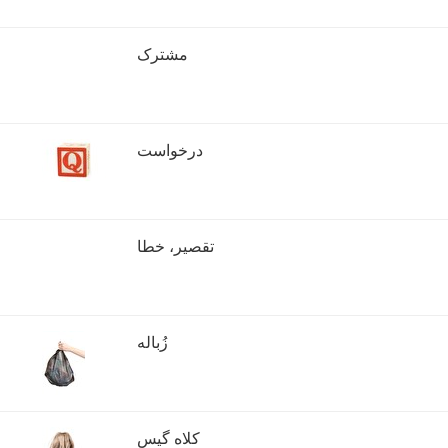
مشترک
درخواست
تقصیر، خطا
زُباله
کلاه گیس