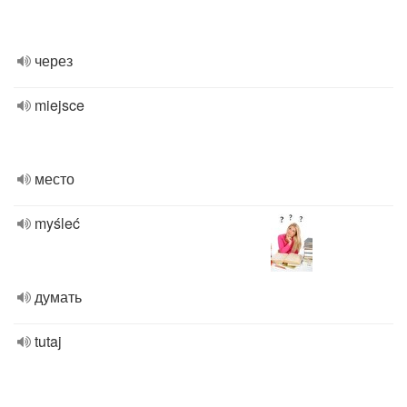
через
miejsce
место
myśleć
думать
tutaj