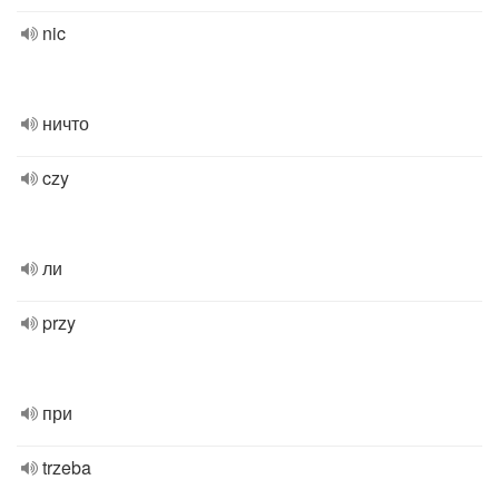
nic
ничто
czy
ли
przy
при
trzeba