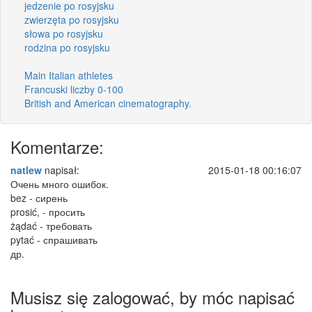
jedzenie po rosyjsku
zwierzęta po rosyjsku
słowa po rosyjsku
rodzina po rosyjsku
Main Italian athletes
Francuski liczby 0-100
British and American cinematography.
Komentarze:
natlew
napisał:
2015-01-18 00:16:07
Очень много ошибок.
bez - сирень
prosić, - просить
żądać - требовать
pytać - спрашивать
др.
Musisz się zalogować, by móc napisać