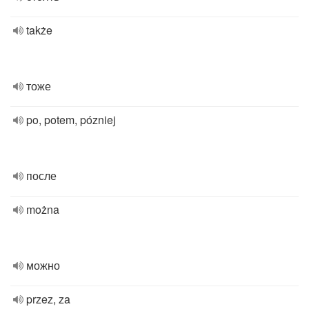
także
тоже
po, potem, pózniej
после
można
можно
przez, za