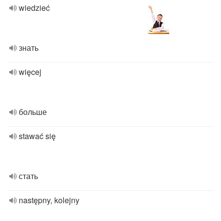
wiedzieć
знать
więcej
больше
stawać się
стать
następny, kolejny