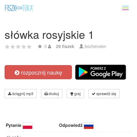
Toggl
naviga
słówka rosyjskie 1
0
29 fiszek
bochenekn
rozpocznij naukę
ściągnij mp3
drukuj
graj
sprawdź się
Pytanie
Odpowiedź