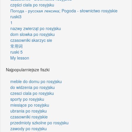
części ciała po rosyjsku
Погода - русская лексика; Pogoda - słownictwo rosyjskie
ruski3
1
nazwy zwierząt po rosyjsku
dom slowka po rosyjsku
czasowniki skarzyc sie
常用词
ruski 5
My lesson
Najpopularniejsze fiszki
meble do domu po rosyjsku
do widzenia po rosyjsku
czesci ciala po rosyjsku
sporty po rosyjsku
miesiące po rosyjsku
ubrania po rosyjsku
czasowniki rosyjskie
przedmioty szkolne po rosyjsku
zawody po rosyjsku