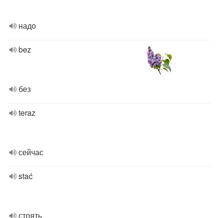
надо
bez
без
teraz
сейчас
stać
стоять