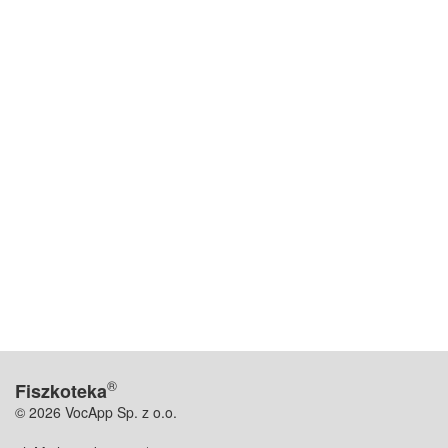
®
Fiszkoteka
© 2026 VocApp Sp. z o.o.