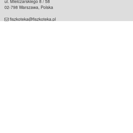
ul. Mielczarskiego 8 / 58
02-798 Warszawa, Polska
fiszkoteka@fiszkoteka.pl
NIP: 951 245 79 19
REGON: 369 727 696
Kontakt
O firmie
odezwij się do nas
o nas
współpraca
partnerzy
dla prasy
praca
staż
Oferty
blog
dla rodzin