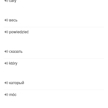
cały
весь
powiedzieć
сказать
który
каторый
móc