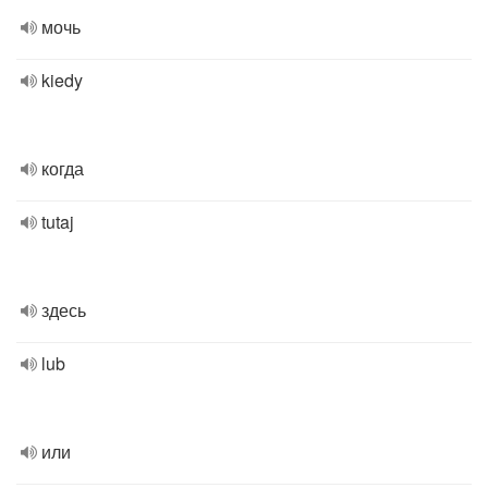
мочь
kiedy
когда
tutaj
здесь
lub
или