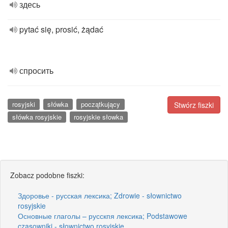
здесь
pytać się, prosić, żądać
спросить
rosyjski
słówka
początkujący
Stwórz fiszki
słówka rosyjskie
rosyjskie słowka
Zobacz podobne fiszki:
Здоровье - русская лексика; Zdrowie - słownictwo
rosyjskie
Основные глаголы – русскпя лексика; Podstawowe
czasowniki - słownictwo rosyjskie