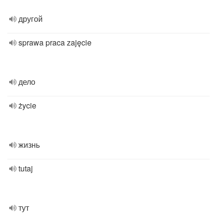
другой
sprawa praca zajęcie
дело
życie
жизнь
tutaj
тут