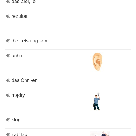
das Ziel, -e
rezultat
die Leistung, -en
ucho
das Ohr, -en
mądry
klug
zabijać