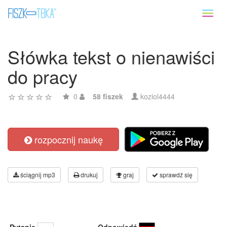
Toggl
naviga
Słówka tekst o nienawiści
do pracy
0
58 fiszek
koziol4444
rozpocznij naukę
ściągnij mp3
drukuj
graj
sprawdź się