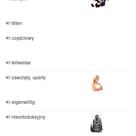
töten
częściowy
teilweise
zawzięty, uparty
eigenwillig
nieortodoksyjny