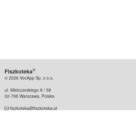
®
Fiszkoteka
© 2026 VocApp Sp. z o.o.
ul. Mielczarskiego 8 / 58
02-798 Warszawa, Polska
fiszkoteka@fiszkoteka.pl
NIP: 951 245 79 19
REGON: 369 727 696