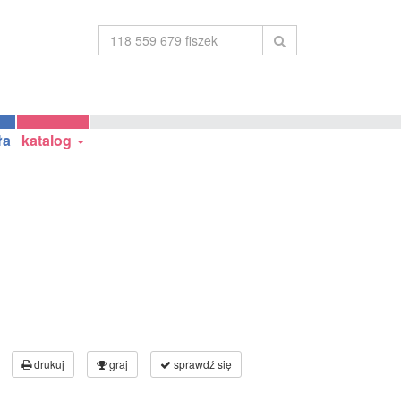
ła
katalog
drukuj
graj
sprawdź się