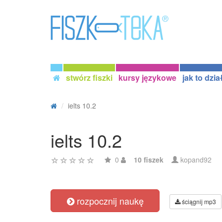
stwórz fiszki
kursy językowe
jak to dzia
ielts 10.2
ielts 10.2
0
10 fiszek
kopand92
rozpocznij naukę
ściągnij mp3