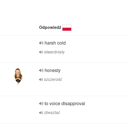
Odpowiedź
harsh cold
stwardniały
honesty
szczerość
to voice disapproval
zbesztać