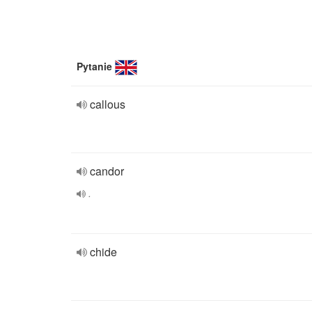
Pytanie
callous
candor
.
chide