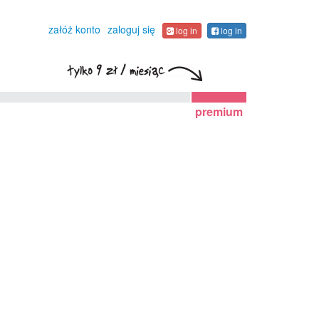
załóż konto
zaloguj się
log in
log in
premium