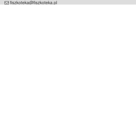
fiszkoteka@fiszkoteka.pl
NIP: 951 245 79 19
REGON: 369 727 696
Kontakt
O firmie
odezwij się do nas
o nas
współpraca
partnerzy
dla prasy
praca
staż
Oferty
blog
dla rodzin
2000+ opinii
dla korepetytorów
Warunki