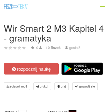
Toggl
naviga
Wir Smart 2 M3 Kapitel 4
- gramatyka
0
10 fiszek
gosial8
rozpocznij naukę
ściągnij mp3
drukuj
graj
sprawdź się