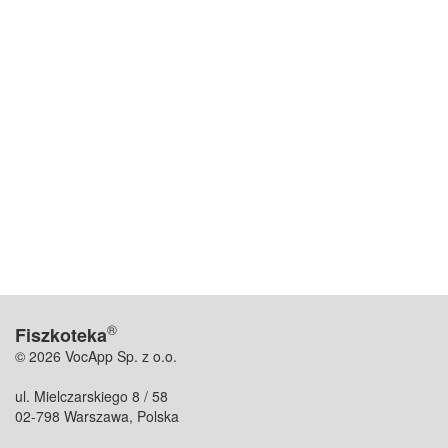
®
Fiszkoteka
© 2026 VocApp Sp. z o.o.
ul. Mielczarskiego 8 / 58
02-798 Warszawa, Polska