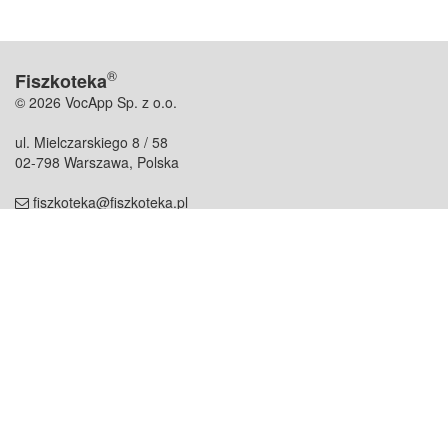
®
Fiszkoteka
© 2026 VocApp Sp. z o.o.
ul. Mielczarskiego 8 / 58
02-798 Warszawa, Polska
fiszkoteka@fiszkoteka.pl
NIP: 951 245 79 19
REGON: 369 727 696
Kontakt
O firmie