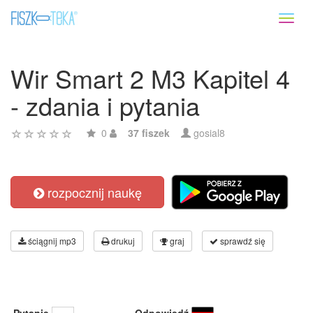
Toggl
naviga
Wir Smart 2 M3 Kapitel 4
- zdania i pytania
0
37 fiszek
gosial8
rozpocznij naukę
ściągnij mp3
drukuj
graj
sprawdź się