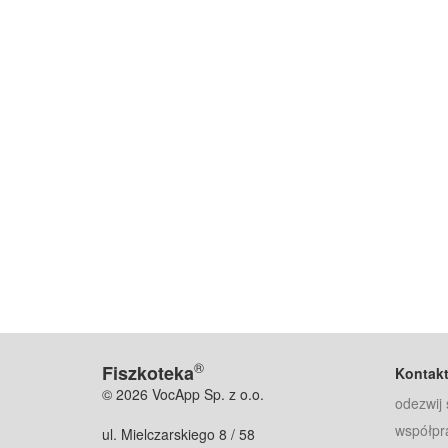
®
Fiszkoteka
Kontak
© 2026 VocApp Sp. z o.o.
odezwij 
współpr
ul. Mielczarskiego 8 / 58