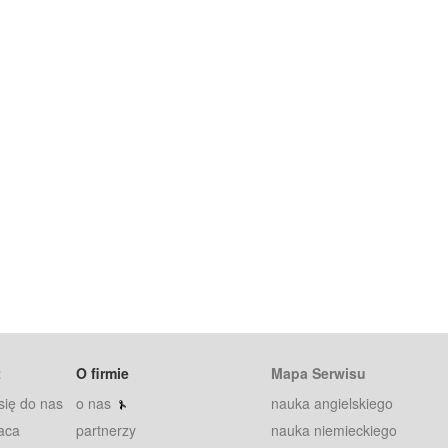
t
O firmie
Mapa Serwisu
się do nas
o nas
nauka angielskiego
aca
partnerzy
nauka niemieckiego