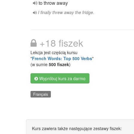
to throw away
I finally threw away the fridge.
+18 fiszek
Lekcja jest częścią kursu
"
French Words: Top 500 Verbs
"
(w sumie
500 fiszek
)
Wypróbuj kurs za darmo
Français
Kurs zawiera także następujące zestawy fiszek: