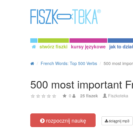
stwórz fiszki
kursy językowe
jak to dzia
French Words: Top 500 Verbs
500 most impor
500 most important F
0
25 fiszek
Fiszkoteka
rozpocznij naukę
ściągnij mp3