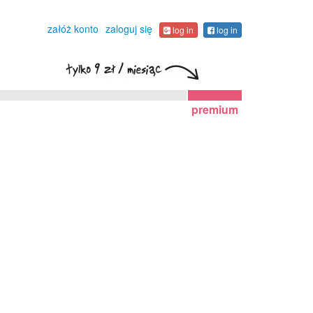
załóż konto
zaloguj się
log in
log in
premium