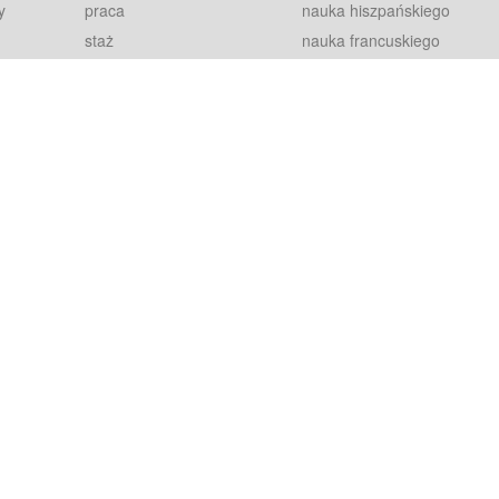
y
praca
nauka hiszpańskiego
staż
nauka francuskiego
blog
nauka rosyjskiego
in
2000+ opinii
nauka norweskiego
petytorów
nauka szwedzkiego
Warunki
fiszki
100% gwarancja
sze pytania
najnowsze lekcje
regulamin
Extra
prywatność i ciasteczka
RODO
plugin
inansowany przez Unię Europejską ze środków Europejskiego Funduszu Rozwoju Regionalnego w ramach Programu Operacyjnego Int
z się więcej.