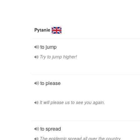
Pytanie
to jump
Try to jump higher!
to please
It will please us to see you again.
to spread
The epidemic spread all over the country.