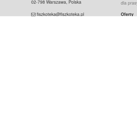
02-798 Warszawa, Polska
dla pras
fiszkoteka@fiszkoteka.pl
Oferty
dla rodz
NIP: 951 245 79 19
dla kore
REGON: 369 727 696
Pomoc
Najczęst
Projekt współf
Rozwój.
Dowied