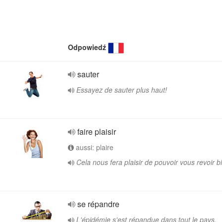
Odpowiedź
sauter
Essayez de sauter plus haut!
faire plaisir
aussi: plaire
Cela nous fera plaisir de pouvoir vous revoir bi
se répandre
L'épidémie s'est répandue dans tout le pays.