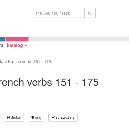
ła
katalog
tant French verbs 151 - 175
rench verbs 151 - 175
drukuj
graj
sprawdź się