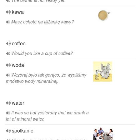
The dinner is not ready yet.
kawa
Masz ochotę na filiżankę kawy?
coffee
Would you like a cup of coffee?
woda
Wczoraj było tak gorąco, że wypiliśmy
mnóstwo wody mineralnej.
water
It was so hot yesterday that we drank a
lot of mineral water.
spotkanie