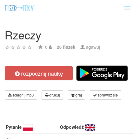
Toggl
naviga
Rzeczy
0
26 fiszek
agawuj
rozpocznij naukę
ściągnij mp3
drukuj
graj
sprawdź się
Pytanie
Odpowiedź