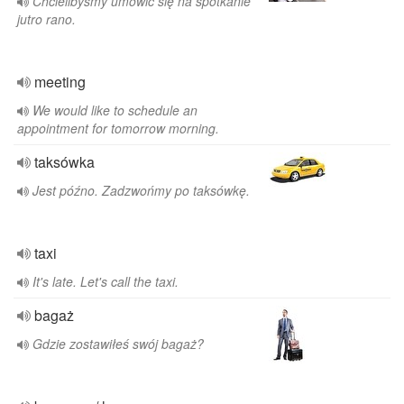
Chcielibyśmy umówić się na spotkanie
jutro rano.
meeting
We would like to schedule an
appointment for tomorrow morning.
taksówka
Jest późno. Zadzwońmy po taksówkę.
taxi
It's late. Let's call the taxi.
bagaż
Gdzie zostawiłeś swój bagaż?