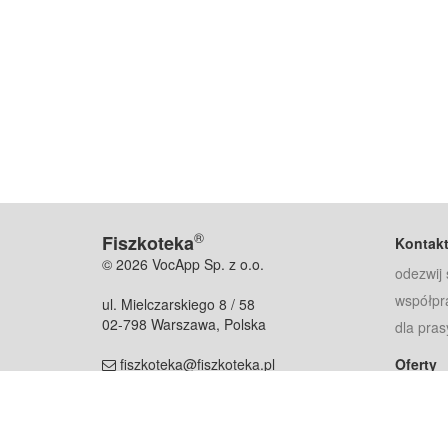
®
Fiszkoteka
Kontak
© 2026 VocApp Sp. z o.o.
odezwij 
współpr
ul. Mielczarskiego 8 / 58
02-798 Warszawa, Polska
dla pras
fiszkoteka@fiszkoteka.pl
Oferty
dla rodz
NIP: 951 245 79 19
dla kore
REGON: 369 727 696