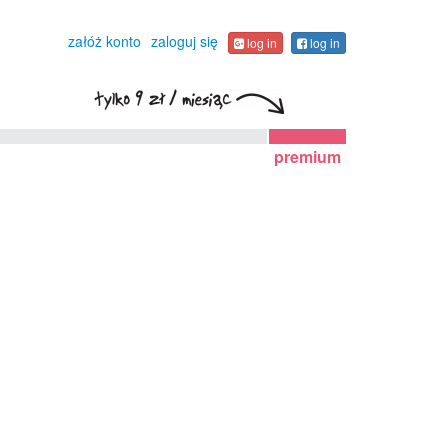
załóż konto
zaloguj się
log in
log in
premium