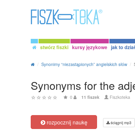
stwórz fiszki
kursy językowe
jak to dzia
Synonimy “niezastąpionych” angielskich słów
Synonyms for the adje
0
11 fiszek
Fiszkoteka
rozpocznij naukę
ściągnij mp3