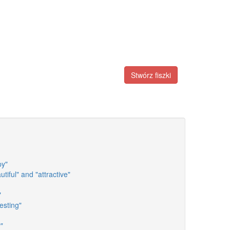
Stwórz fiszki
py"
tiful" and "attractive"
"
esting"
"