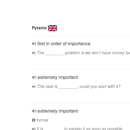
Pytanie
first in order of importance
The ________ problem is we don't have money for 
extremely important
This task is ________, could you start with it?
extremely important
formal
It is ________ to explain it as soon as possible.