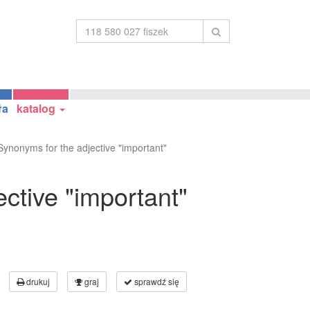
ła
katalog
Synonyms for the adjective "important"
ctive "important"
drukuj
graj
sprawdź się