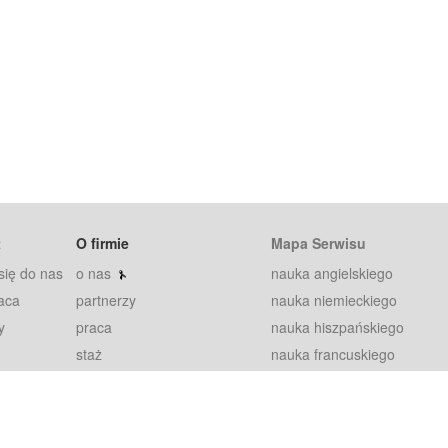
t
O firmie
Mapa Serwisu
się do nas
o nas
nauka angielskiego
aca
partnerzy
nauka niemieckiego
y
praca
nauka hiszpańskiego
staż
nauka francuskiego
blog
nauka rosyjskiego
in
2000+ opinii
nauka norweskiego
petytorów
nauka szwedzkiego
Warunki