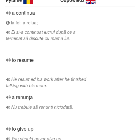
Pytanie
Odpowiedź
a continua
la fel: a relua;
El și-a continuat lucrul după ce a
terminat să discute cu mama lui.
to resume
He resumed his work after he finished
talking with his mom.
a renunța
Nu trebuie să renunți niciodată.
to give up
You should never give up.