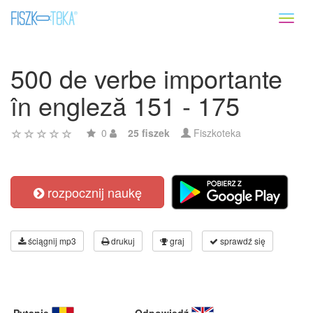
Toggl
naviga
500 de verbe importante
în engleză 151 - 175
0
25 fiszek
Fiszkoteka
rozpocznij naukę
ściągnij mp3
drukuj
graj
sprawdź się