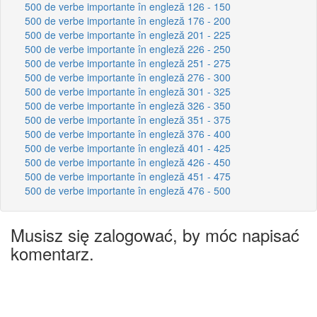
500 de verbe importante în engleză 126 - 150
500 de verbe importante în engleză 176 - 200
500 de verbe importante în engleză 201 - 225
500 de verbe importante în engleză 226 - 250
500 de verbe importante în engleză 251 - 275
500 de verbe importante în engleză 276 - 300
500 de verbe importante în engleză 301 - 325
500 de verbe importante în engleză 326 - 350
500 de verbe importante în engleză 351 - 375
500 de verbe importante în engleză 376 - 400
500 de verbe importante în engleză 401 - 425
500 de verbe importante în engleză 426 - 450
500 de verbe importante în engleză 451 - 475
500 de verbe importante în engleză 476 - 500
Musisz się zalogować, by móc napisać
komentarz.