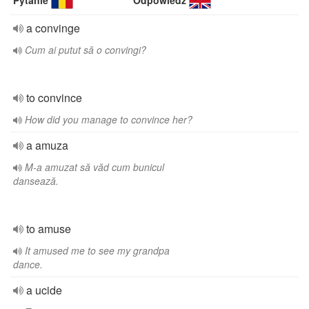
Pytanie
Odpowiedź
a convinge
Cum ai putut să o convingi?
to convince
How did you manage to convince her?
a amuza
M-a amuzat să văd cum bunicul
dansează.
to amuse
It amused me to see my grandpa
dance.
a ucide