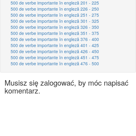
500 de verbe importante în engleză 201 - 225
500 de verbe importante în engleză 226 - 250
500 de verbe importante în engleză 251 - 275
500 de verbe importante în engleză 301 - 325
500 de verbe importante în engleză 326 - 350
500 de verbe importante în engleză 351 - 375
500 de verbe importante în engleză 376 - 400
500 de verbe importante în engleză 401 - 425
500 de verbe importante în engleză 426 - 450
500 de verbe importante în engleză 451 - 475
500 de verbe importante în engleză 476 - 500
Musisz się zalogować, by móc napisać
komentarz.