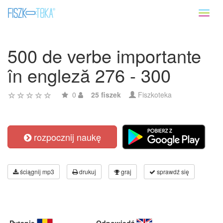
Toggl
naviga
500 de verbe importante
în engleză 276 - 300
0
25 fiszek
Fiszkoteka
rozpocznij naukę
ściągnij mp3
drukuj
graj
sprawdź się