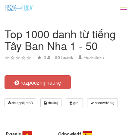
Toggl
naviga
Top 1000 danh từ tiếng
Tây Ban Nha 1 - 50
0
50 fiszek
Fiszkoteka
rozpocznij naukę
ściągnij mp3
drukuj
graj
sprawdź się
Pytanie
Odpowiedź