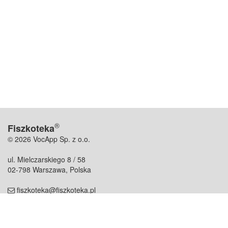
®
Fiszkoteka
© 2026 VocApp Sp. z o.o.
ul. Mielczarskiego 8 / 58
02-798 Warszawa, Polska
fiszkoteka@fiszkoteka.pl
NIP: 951 245 79 19
REGON: 369 727 696