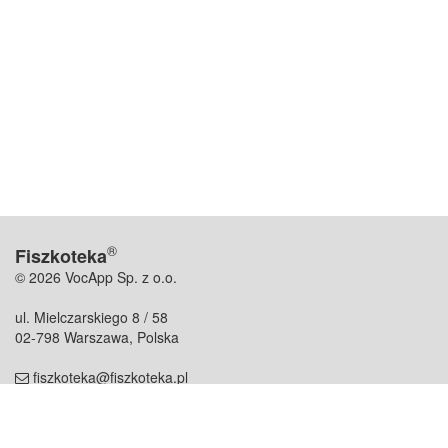
®
Fiszkoteka
© 2026 VocApp Sp. z o.o.
ul. Mielczarskiego 8 / 58
02-798 Warszawa, Polska
fiszkoteka@fiszkoteka.pl
NIP: 951 245 79 19
REGON: 369 727 696