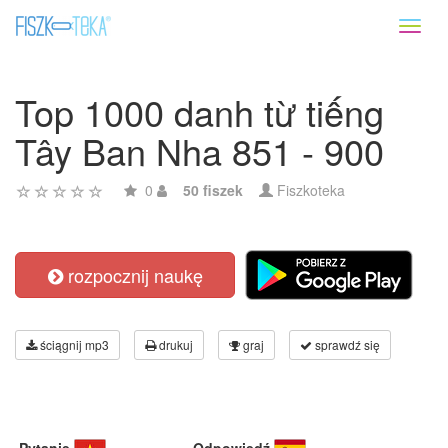
Toggl
naviga
Top 1000 danh từ tiếng
Tây Ban Nha 851 - 900
0
50 fiszek
Fiszkoteka
rozpocznij naukę
ściągnij mp3
drukuj
graj
sprawdź się