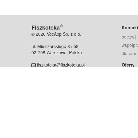
®
Fiszkoteka
Kontak
© 2026 VocApp Sp. z o.o.
odezwij 
współpr
ul. Mielczarskiego 8 / 58
02-798 Warszawa, Polska
dla pras
fiszkoteka@fiszkoteka.pl
Oferty
dla rodz
NIP: 951 245 79 19
dla kore
REGON: 369 727 696
Pomoc
Najczęst