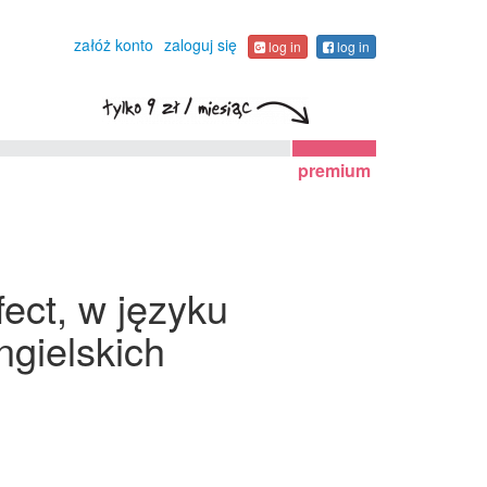
załóż konto
zaloguj się
log in
log in
premium
ect, w języku
gielskich