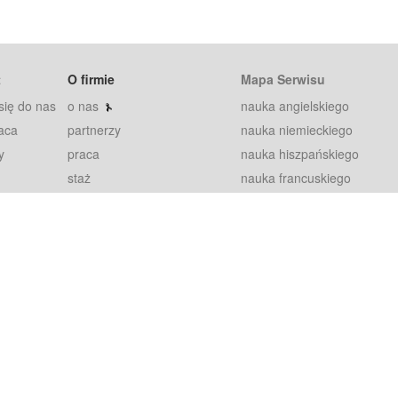
t
O firmie
Mapa Serwisu
się do nas
o nas
nauka angielskiego
aca
partnerzy
nauka niemieckiego
y
praca
nauka hiszpańskiego
staż
nauka francuskiego
blog
nauka rosyjskiego
in
2000+ opinii
nauka norweskiego
petytorów
nauka szwedzkiego
Warunki
fiszki
100% gwarancja
sze pytania
najnowsze lekcje
regulamin
Extra
prywatność i ciasteczka
RODO
plugin