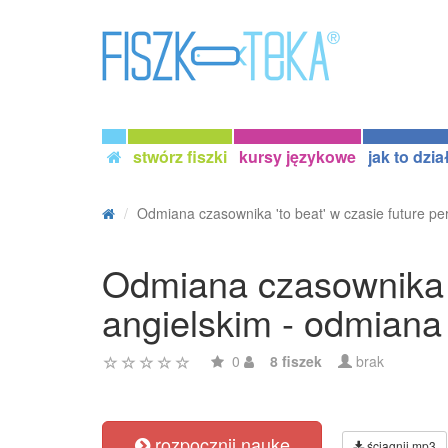
stwórz fiszki
kursy językowe
jak to dzia
Odmiana czasownika 'to beat' w czasie future per
Odmiana czasownika 't
angielskim - odmiana
0
8 fiszek
brak
rozpocznij naukę
ściągnij mp3