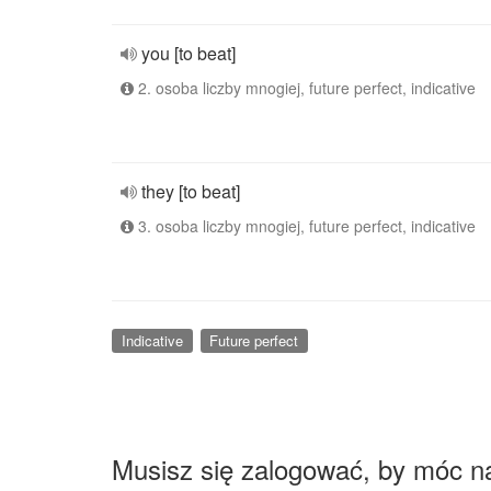
you [to beat]
2. osoba liczby mnogiej, future perfect, indicative
they [to beat]
3. osoba liczby mnogiej, future perfect, indicative
Indicative
Future perfect
Musisz się zalogować, by móc n