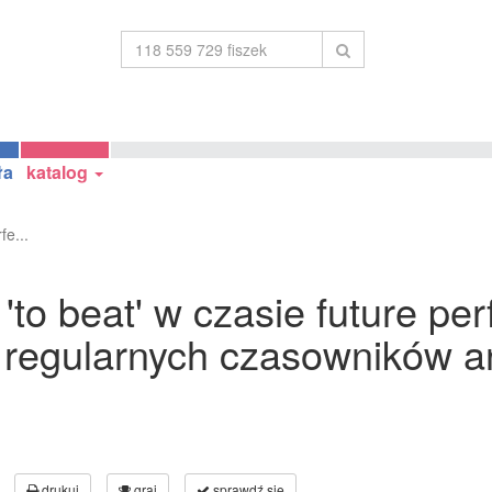
ła
katalog
fe...
o beat' w czasie future perf
 regularnych czasowników an
drukuj
graj
sprawdź się