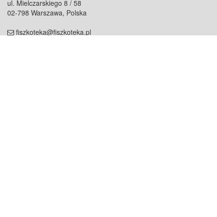
ul. Mielczarskiego 8 / 58
02-798 Warszawa, Polska
fiszkoteka@fiszkoteka.pl
NIP: 951 245 79 19
REGON: 369 727 696
Kontakt
O firmie
odezwij się do nas
o nas
współpraca
partnerzy
dla prasy
praca
staż
Oferty
blog
dla rodzin