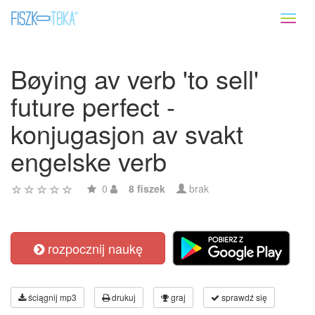
Toggl
naviga
Bøying av verb 'to sell'
future perfect -
konjugasjon av svakt
engelske verb
0
8 fiszek
brak
rozpocznij naukę
ściągnij mp3
drukuj
graj
sprawdź się