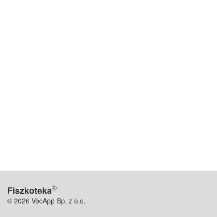
®
Fiszkoteka
© 2026 VocApp Sp. z o.o.