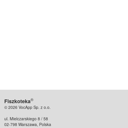
®
Fiszkoteka
© 2026 VocApp Sp. z o.o.
ul. Mielczarskiego 8 / 58
02-798 Warszawa, Polska