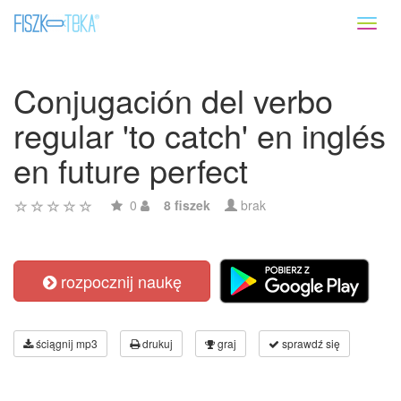
Toggl
naviga
Conjugación del verbo
regular 'to catch' en inglés
en future perfect
0
8 fiszek
brak
rozpocznij naukę
ściągnij mp3
drukuj
graj
sprawdź się