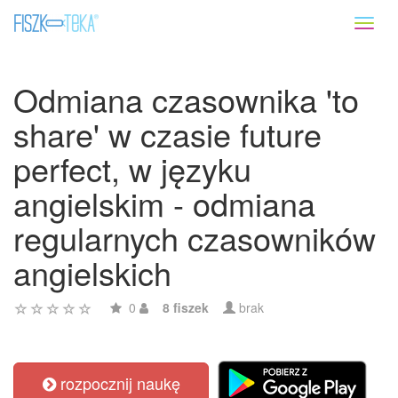
Toggl
naviga
Odmiana czasownika 'to
share' w czasie future
perfect, w języku
angielskim - odmiana
regularnych czasowników
angielskich
0
8 fiszek
brak
rozpocznij naukę