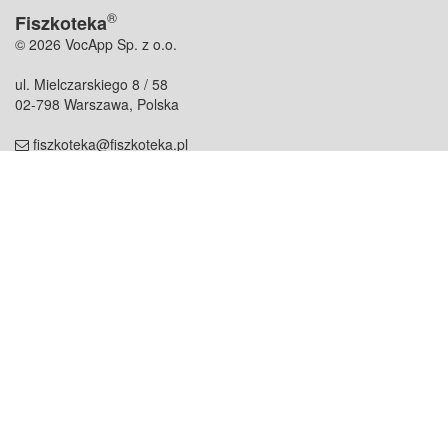
®
Fiszkoteka
© 2026 VocApp Sp. z o.o.
ul. Mielczarskiego 8 / 58
02-798 Warszawa, Polska
fiszkoteka@fiszkoteka.pl
NIP: 951 245 79 19
REGON: 369 727 696
Kontakt
O firmie
odezwij się do nas
o nas
współpraca
partnerzy