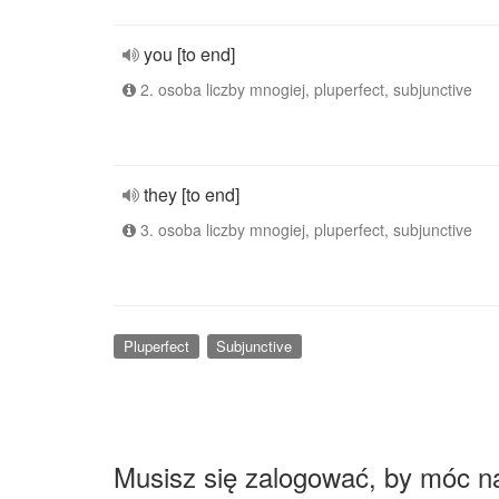
you [to end]
2. osoba liczby mnogiej, pluperfect, subjunctive
they [to end]
3. osoba liczby mnogiej, pluperfect, subjunctive
Pluperfect
Subjunctive
Musisz się zalogować, by móc n