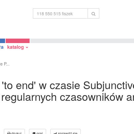
ła
katalog
 P...
to end' w czasie Subjunctive
 regularnych czasowników an
drukuj
graj
sprawdź się