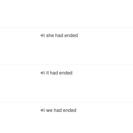
e
she had ended
e
it had ended
e
we had ended