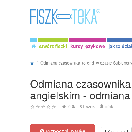
stwórz fiszki
kursy językowe
jak to dzia
Odmiana czasownika 'to end' w czasie Subjunctive
Odmiana czasownika '
angielskim - odmiana
0
8 fiszek
brak
rozpocznij naukę
ściągnij mp3