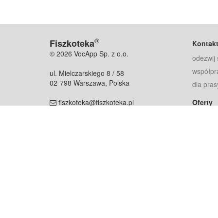
®
Fiszkoteka
Kontak
© 2026 VocApp Sp. z o.o.
odezwij 
współpr
ul. Mielczarskiego 8 / 58
02-798 Warszawa, Polska
dla pras
fiszkoteka@fiszkoteka.pl
Oferty
dla rodz
NIP: 951 245 79 19
dla kore
REGON: 369 727 696
Pomoc
Najczęst