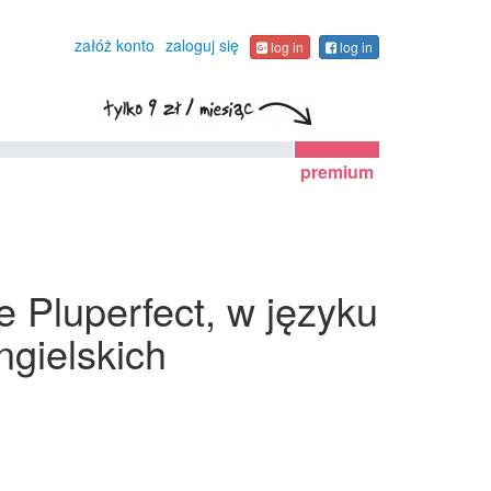
załóż konto
zaloguj się
log in
log in
premium
 Pluperfect, w języku
gielskich