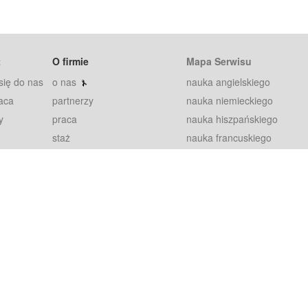
t
O firmie
Mapa Serwisu
się do nas
o nas
nauka angielskiego
aca
partnerzy
nauka niemieckiego
y
praca
nauka hiszpańskiego
staż
nauka francuskiego
blog
nauka rosyjskiego
in
2000+ opinii
nauka norweskiego
petytorów
nauka szwedzkiego
Warunki
fiszki
100% gwarancja
sze pytania
najnowsze lekcje
regulamin
Extra
prywatność i ciasteczka
RODO
plugin