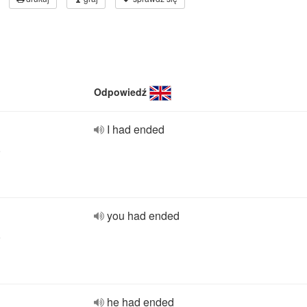
Odpowiedź
I had ended
e
you had ended
e
he had ended