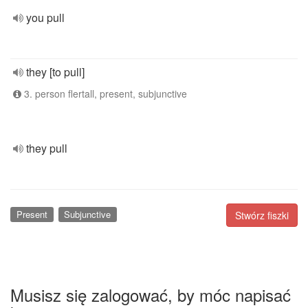
you pull
they [to pull]
3. person flertall, present, subjunctive
they pull
Present
Subjunctive
Stwórz fiszki
Musisz się zalogować, by móc napisać