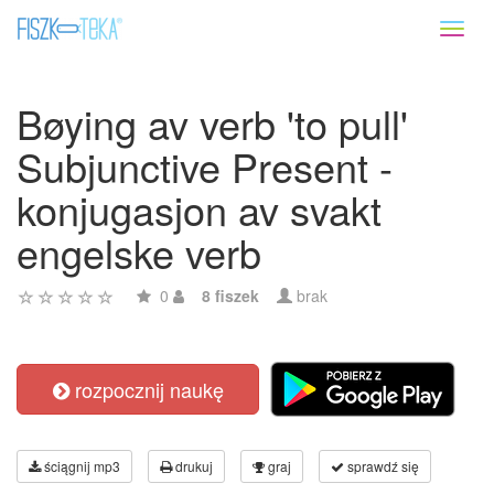
Toggl
naviga
Bøying av verb 'to pull'
Subjunctive Present -
konjugasjon av svakt
engelske verb
0
8 fiszek
brak
rozpocznij naukę
ściągnij mp3
drukuj
graj
sprawdź się