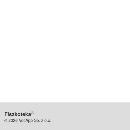
®
Fiszkoteka
© 2026 VocApp Sp. z o.o.