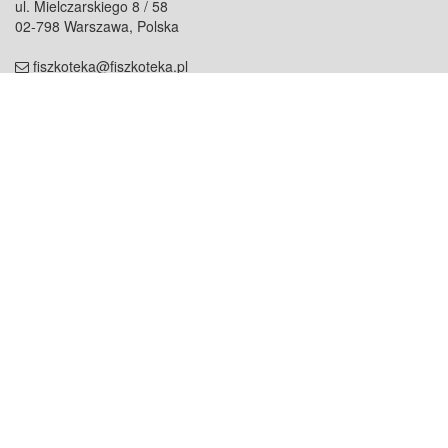
ul. Mielczarskiego 8 / 58
02-798 Warszawa, Polska
fiszkoteka@fiszkoteka.pl
NIP: 951 245 79 19
REGON: 369 727 696
Kontakt
O firmie
odezwij się do nas
o nas
współpraca
partnerzy
dla prasy
praca
staż
Oferty
blog
dla rodzin