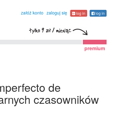
załóż konto
zaloguj się
log in
log in
premium
mperfecto de
ularnych czasowników