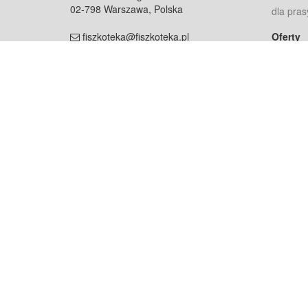
02-798 Warszawa, Polska
dla pras
fiszkoteka@fiszkoteka.pl
Oferty
dla rodz
NIP: 951 245 79 19
dla kore
REGON: 369 727 696
Pomoc
Najczęst
Projekt współf
Rozwój.
Dowied