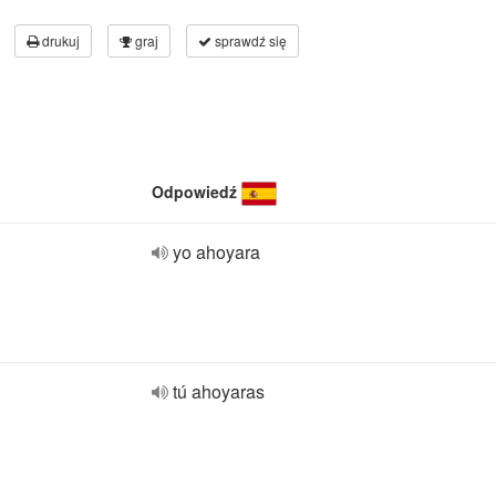
drukuj
graj
sprawdź się
Odpowiedź
yo ahoyara
tú ahoyaras