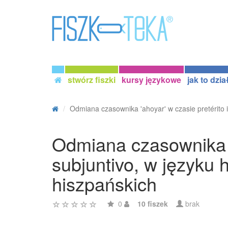
stwórz fiszki
kursy językowe
jak to dzia
Odmiana czasownika 'ahoyar' w czasie pretérito i
Odmiana czasownika '
subjuntivo, w języku
hiszpańskich
0
10 fiszek
brak