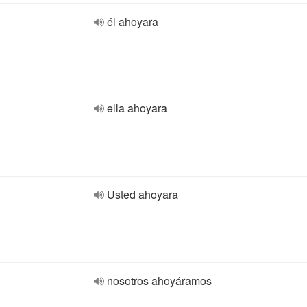
él ahoyara
ella ahoyara
Usted ahoyara
nosotros ahoyáramos