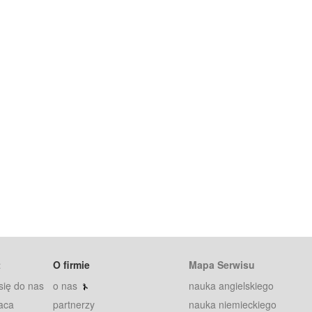
t
O firmie
Mapa Serwisu
się do nas
o nas
nauka angielskiego
aca
partnerzy
nauka niemieckiego