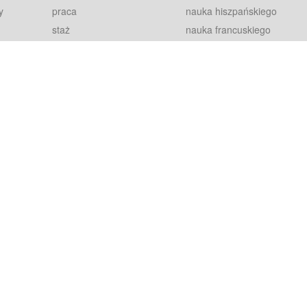
y
praca
nauka hiszpańskiego
staż
nauka francuskiego
blog
nauka rosyjskiego
in
2000+ opinii
nauka norweskiego
petytorów
nauka szwedzkiego
Warunki
fiszki
100% gwarancja
sze pytania
najnowsze lekcje
regulamin
Extra
prywatność i ciasteczka
RODO
plugin
inansowany przez Unię Europejską ze środków Europejskiego Funduszu Rozwoju Regionalnego w ramach Programu Operacyjnego Int
z się więcej.