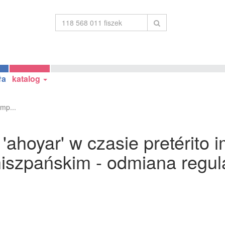
ła
katalog
mp...
ahoyar' w czasie pretérito i
 hiszpańskim - odmiana reg