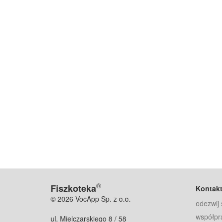
®
Fiszkoteka
Kontak
© 2026 VocApp Sp. z o.o.
odezwij 
współpr
ul. Mielczarskiego 8 / 58