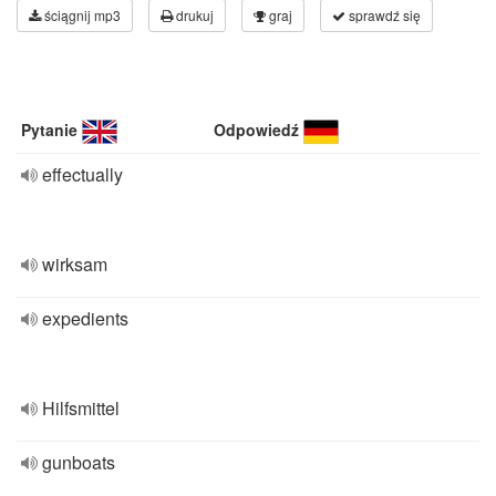
ściągnij mp3
drukuj
graj
sprawdź się
Pytanie
Odpowiedź
effectually
wirksam
expedients
Hilfsmittel
gunboats