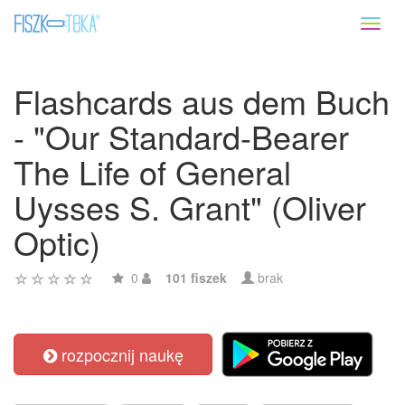
Toggl
naviga
Flashcards aus dem Buch
- "Our Standard-Bearer
The Life of General
Uysses S. Grant" (Oliver
Optic)
0
101 fiszek
brak
rozpocznij naukę