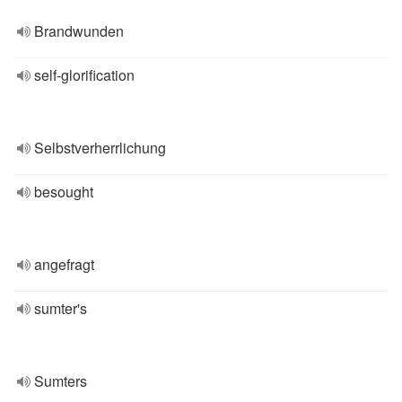
Brandwunden
self-glorification
Selbstverherrlichung
besought
angefragt
sumter's
Sumters