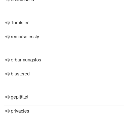
Tornister
remorselessly
erbarmungslos
blustered
geplättet
privacies