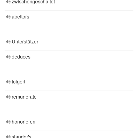
zwischengeschaltet
abettors
Unterstützer
deduces
folgert
remunerate
honorieren
slander's