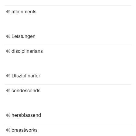
attainments
Leistungen
disciplinarians
Disziplinarier
condescends
herablassend
breastworks