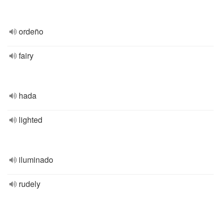
ordeño
fairy
hada
lighted
iluminado
rudely