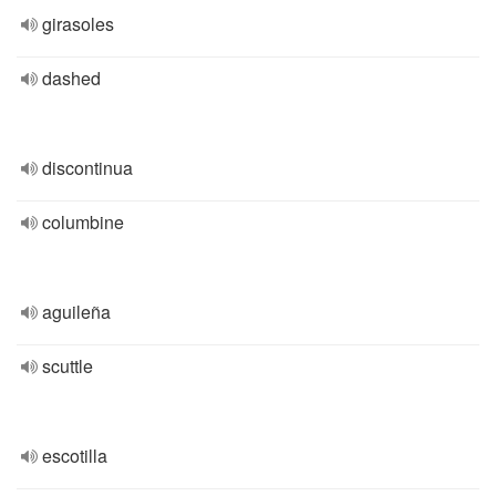
girasoles
dashed
discontinua
columbine
aguileña
scuttle
escotilla