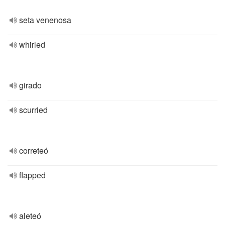
seta venenosa
whirled
girado
scurried
correteó
flapped
aleteó