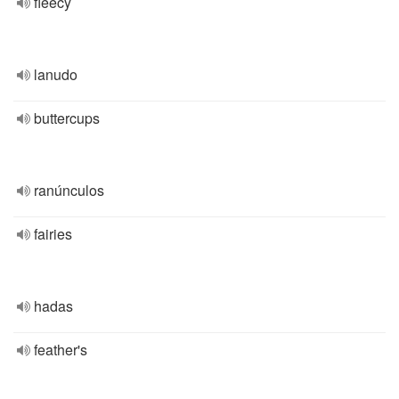
fleecy
lanudo
buttercups
ranúnculos
fairies
hadas
feather's