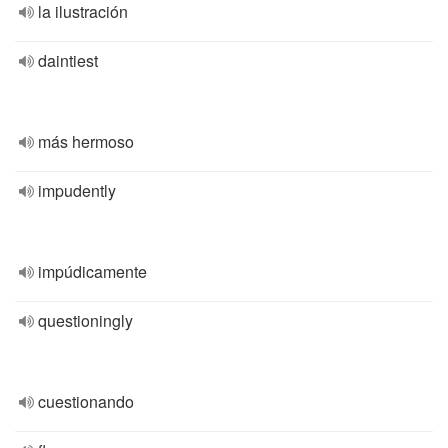
la ilustración
daintiest
más hermoso
impudently
impúdicamente
questioningly
cuestionando