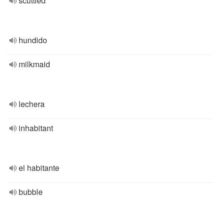
scuttled
hundido
milkmaid
lechera
inhabitant
el habitante
bubble