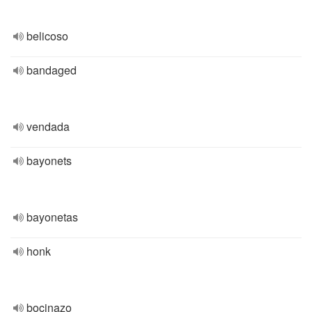
belicoso
bandaged
vendada
bayonets
bayonetas
honk
bocinazo