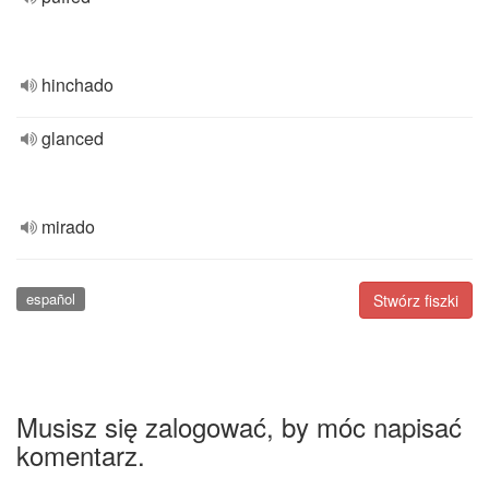
hinchado
glanced
mirado
español
Stwórz fiszki
Musisz się zalogować, by móc napisać
komentarz.