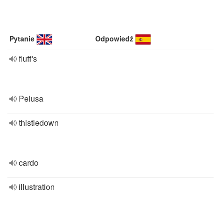
Pytanie
Odpowiedź
fluff's
Pelusa
thistledown
cardo
illustration