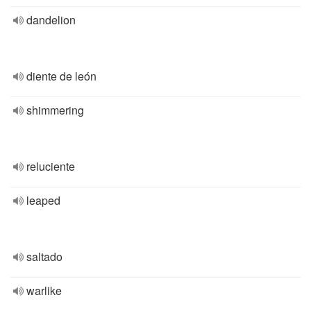
dandelion
diente de león
shimmering
reluciente
leaped
saltado
warlike