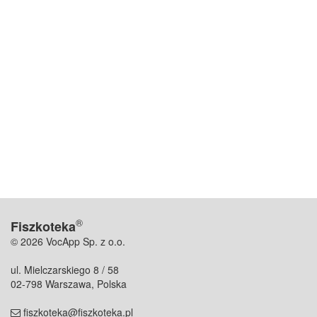
®
Fiszkoteka
© 2026 VocApp Sp. z o.o.
ul. Mielczarskiego 8 / 58
02-798 Warszawa, Polska
fiszkoteka@fiszkoteka.pl