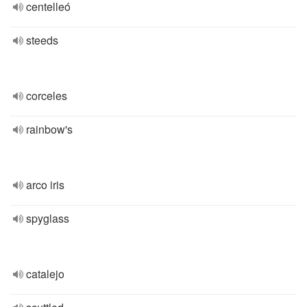
centelleó
steeds
corceles
rainbow's
arco iris
spyglass
catalejo