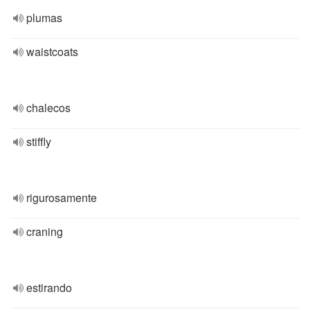
plumas
waistcoats
chalecos
stiffly
rigurosamente
craning
estirando