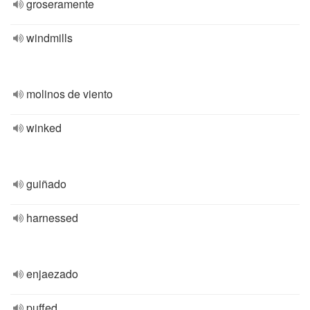
groseramente
windmills
molinos de viento
winked
guiñado
harnessed
enjaezado
puffed