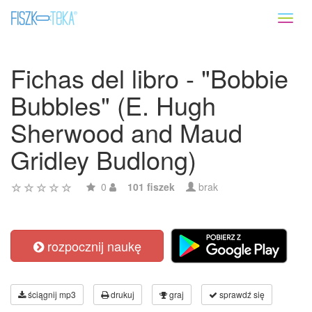
Toggl
naviga
Fichas del libro - "Bobbie
Bubbles" (E. Hugh
Sherwood and Maud
Gridley Budlong)
0
101 fiszek
brak
rozpocznij naukę
ściągnij mp3
drukuj
graj
sprawdź się