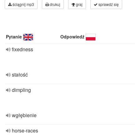
ściągnij mp3
drukuj
graj
sprawdź się
Pytanie
Odpowiedź
fixedness
stałość
dimpling
wgłębienie
horse-races