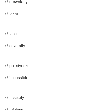
drewniany
lariat
lasso
severally
pojedynczo
impassible
nieczuły
rainless