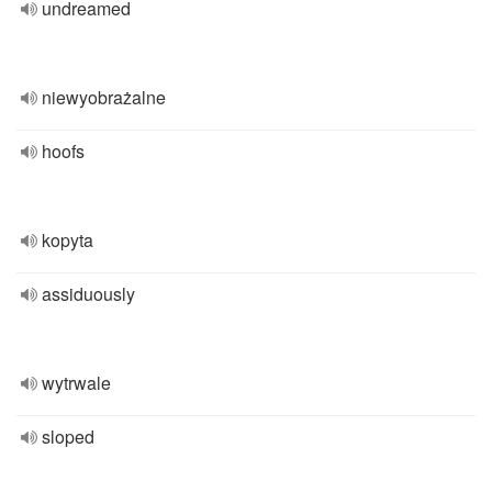
undreamed
niewyobrażalne
hoofs
kopyta
assiduously
wytrwale
sloped