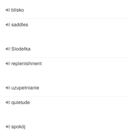
blisko
saddles
Siodełka
replenishment
uzupełnianie
quietude
spokój