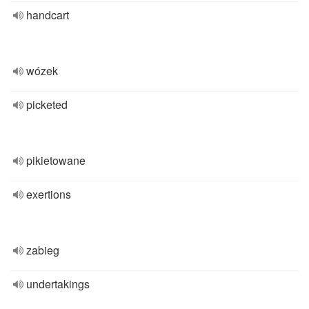
handcart
wózek
picketed
pikietowane
exertions
zabieg
undertakings