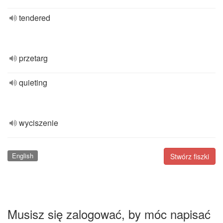
tendered
przetarg
quieting
wyciszenie
English
Stwórz fiszki
Musisz się zalogować, by móc napisać