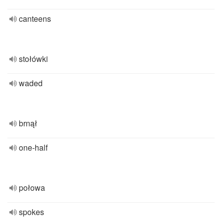
canteens
stołówki
waded
brnął
one-half
połowa
spokes