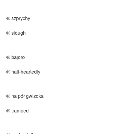
szprychy
slough
bajoro
half-heartedly
na pół gwizdka
tramped