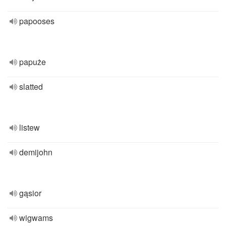
papooses
papuże
slatted
listew
demijohn
gąsior
wigwams