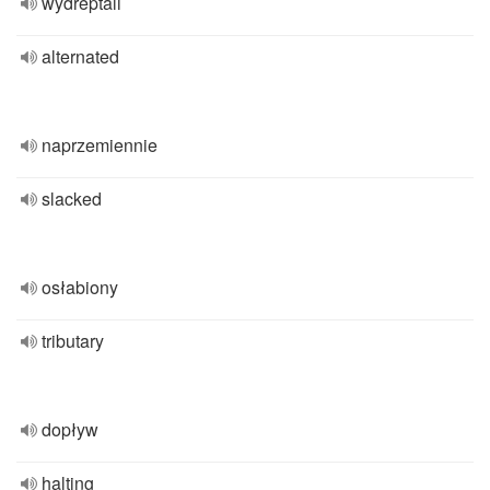
wydreptali
alternated
naprzemiennie
slacked
osłabiony
tributary
dopływ
halting