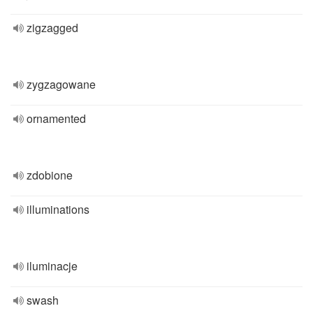
zigzagged
zygzagowane
ornamented
zdobione
illuminations
iluminacje
swash