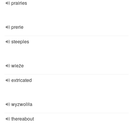
prairies
prerie
steeples
wieże
extricated
wyzwoliła
thereabout