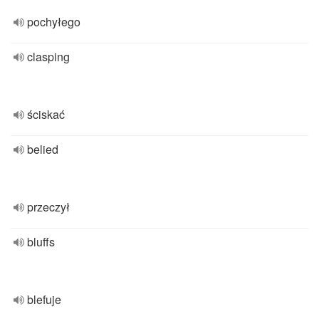
pochyłego
clasping
ściskać
belied
przeczył
bluffs
blefuje