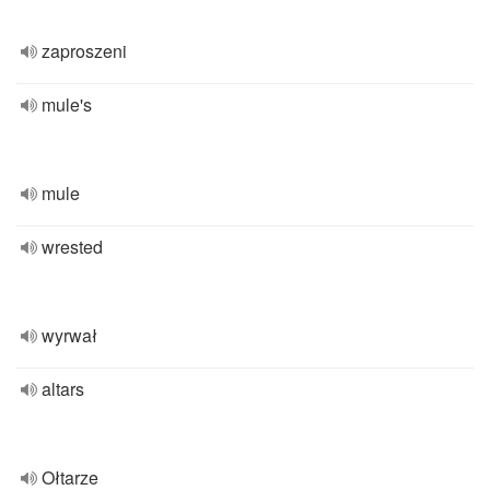
zaproszeni
mule's
mule
wrested
wyrwał
altars
Ołtarze