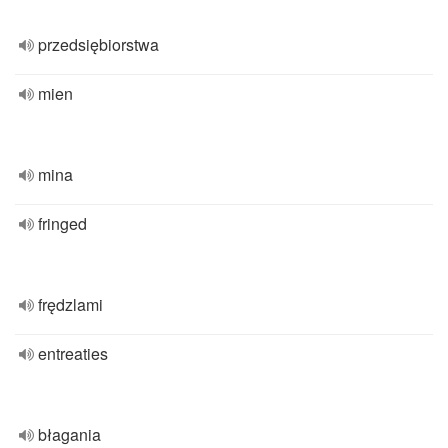
przedsiębiorstwa
mien
mina
fringed
frędzlami
entreaties
błagania