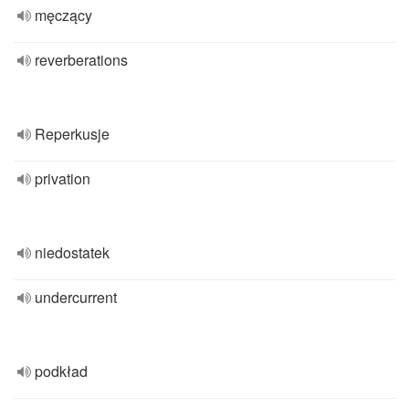
męczący
reverberations
Reperkusje
privation
niedostatek
undercurrent
podkład