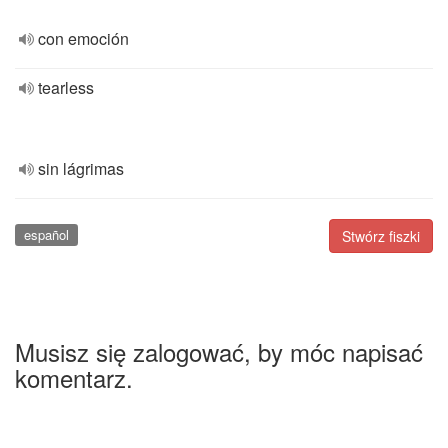
con emoción
tearless
sin lágrimas
español
Stwórz fiszki
Musisz się zalogować, by móc napisać
komentarz.