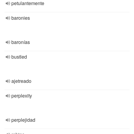
petulantemente
baronies
baronías
bustled
ajetreado
perplexity
perplejidad