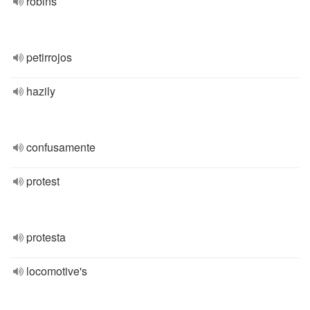
robins
petirrojos
hazily
confusamente
protest
protesta
locomotive's