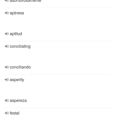
asombrosamente
aptness
aptitud
conciliating
conciliando
asperity
aspereza
festal