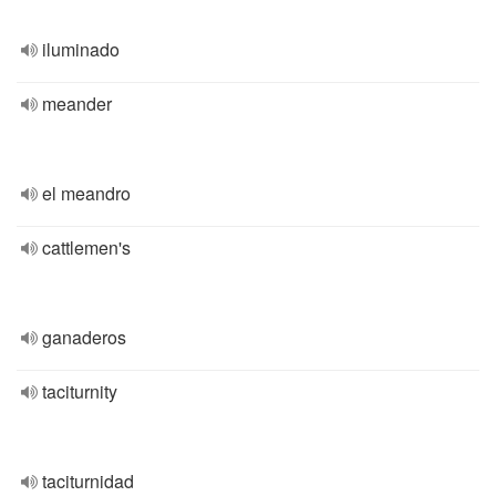
iluminado
meander
el meandro
cattlemen's
ganaderos
taciturnity
taciturnidad