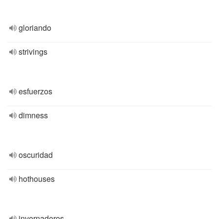
gloriando
strivings
esfuerzos
dimness
oscuridad
hothouses
invernaderos