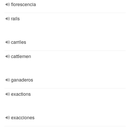
florescencia
rails
carriles
cattlemen
ganaderos
exactions
exacciones