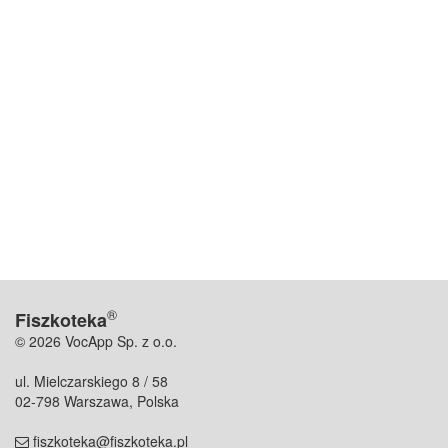
®
Fiszkoteka
© 2026 VocApp Sp. z o.o.
ul. Mielczarskiego 8 / 58
02-798 Warszawa, Polska
fiszkoteka@fiszkoteka.pl