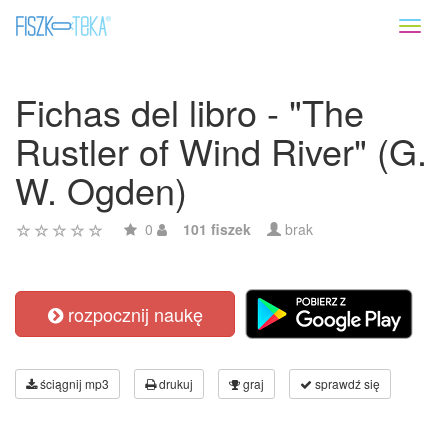
Toggl
naviga
Fichas del libro - "The
Rustler of Wind River" (G.
W. Ogden)
0
101 fiszek
brak
rozpocznij naukę
ściągnij mp3
drukuj
graj
sprawdź się