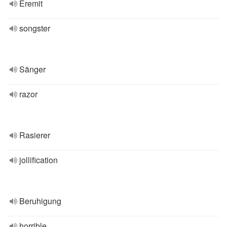
Eremit
songster
Sänger
razor
Rasierer
jollification
Beruhigung
horrible