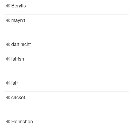
Berylls
mayn't
darf nicht
fairish
fair
cricket
Heimchen