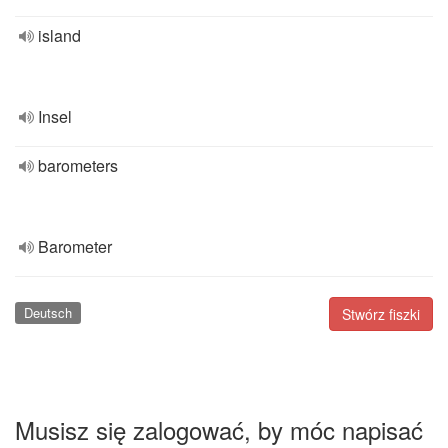
island
Insel
barometers
Barometer
Deutsch
Stwórz fiszki
Musisz się zalogować, by móc napisać