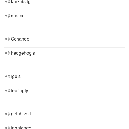
kurzfristig
shame
Schande
hedgehog's
Igels
feelingly
gefühlvoll
frightened