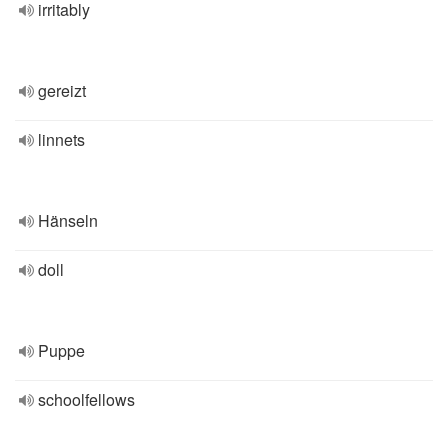
irritably
gereizt
linnets
Hänseln
doll
Puppe
schoolfellows