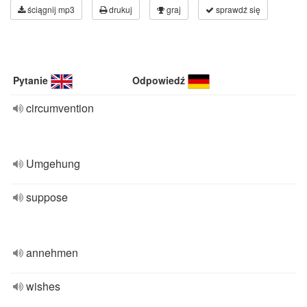
ściągnij mp3
drukuj
graj
sprawdź się
Pytanie
Odpowiedź
circumvention
Umgehung
suppose
annehmen
wishes