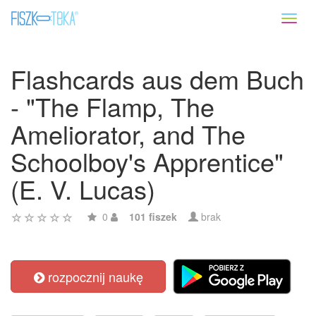
Toggl
naviga
Flashcards aus dem Buch
- "The Flamp, The
Ameliorator, and The
Schoolboy's Apprentice"
(E. V. Lucas)
0
101 fiszek
brak
rozpocznij naukę