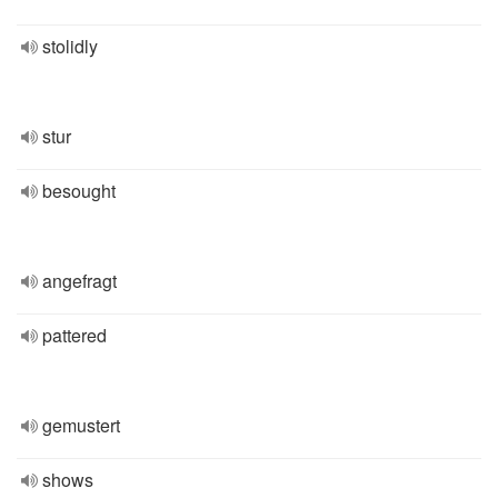
stolidly
stur
besought
angefragt
pattered
gemustert
shows