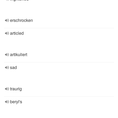
erschrocken
articled
artikuliert
sad
traurig
beryl's