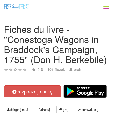
Toggl
naviga
Fiches du livre -
"Conestoga Wagons in
Braddock's Campaign,
1755" (Don H. Berkebile)
0
101 fiszek
brak
rozpocznij naukę
ściągnij mp3
drukuj
graj
sprawdź się