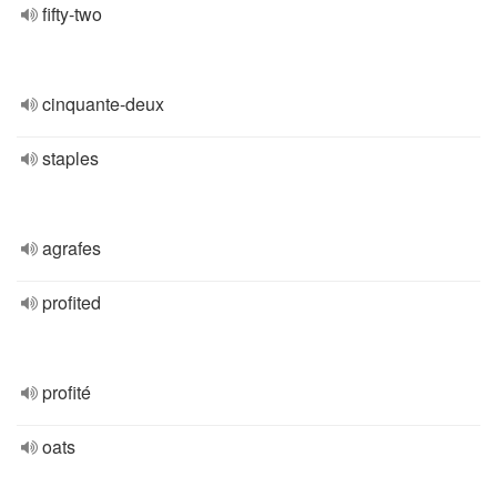
fifty-two
cinquante-deux
staples
agrafes
profited
profité
oats