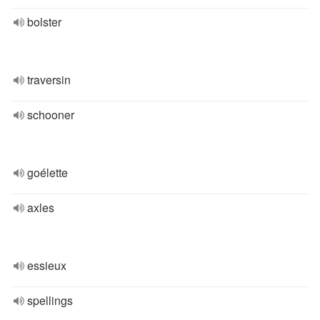
bolster
traversin
schooner
goélette
axles
essieux
spellings