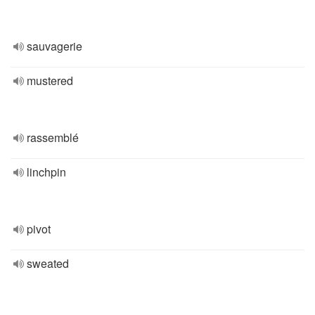
sauvagerie
mustered
rassemblé
linchpin
pivot
sweated