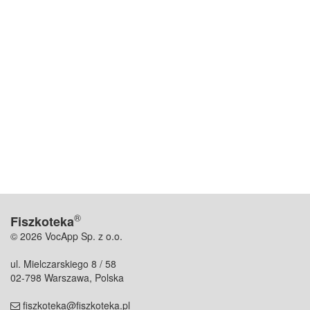
®
Fiszkoteka
© 2026 VocApp Sp. z o.o.
ul. Mielczarskiego 8 / 58
02-798 Warszawa, Polska
fiszkoteka@fiszkoteka.pl