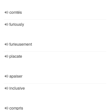
comtés
furiously
furieusement
placate
apaiser
inclusive
compris