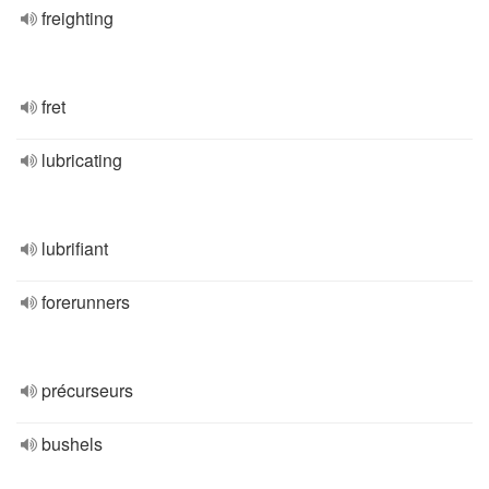
freighting
fret
lubricating
lubrifiant
forerunners
précurseurs
bushels