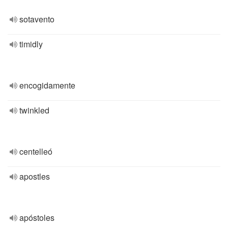
sotavento
timidly
encogidamente
twinkled
centelleó
apostles
apóstoles