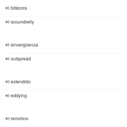
bitácora
scoundrelly
sinvergüenza
outspread
extendido
eddying
remolino