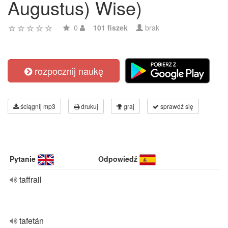
Augustus) Wise)
0
101 fiszek
brak
rozpocznij naukę
ściągnij mp3
drukuj
graj
sprawdź się
Pytanie
Odpowiedź
taffrail
tafetán