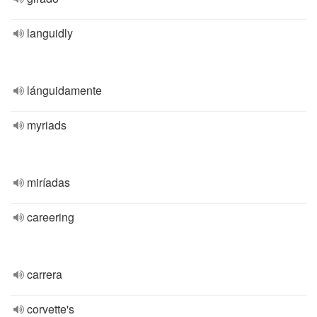
languidly
lánguidamente
myriads
miríadas
careering
carrera
corvette's