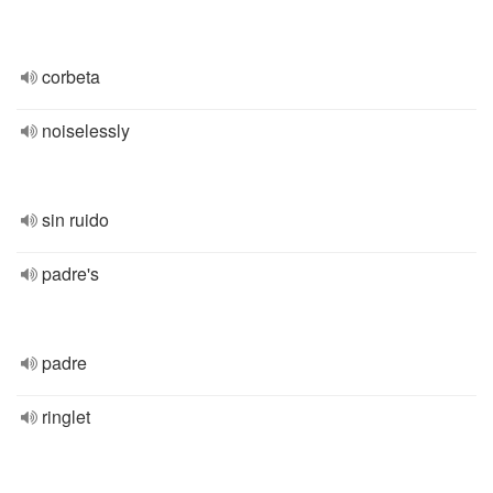
corbeta
noiselessly
sin ruido
padre's
padre
ringlet