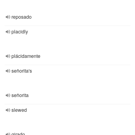
reposado
placidly
plácidamente
señorita's
señorita
slewed
girado