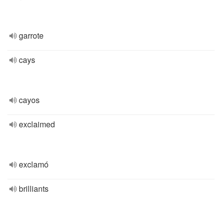
garrote
cays
cayos
exclaimed
exclamó
brilliants