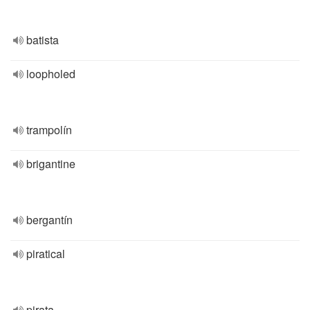
batista
loopholed
trampolín
brigantine
bergantín
piratical
pirata