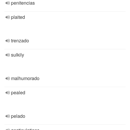
penitencias
plaited
trenzado
sulkily
malhumorado
pealed
pelado