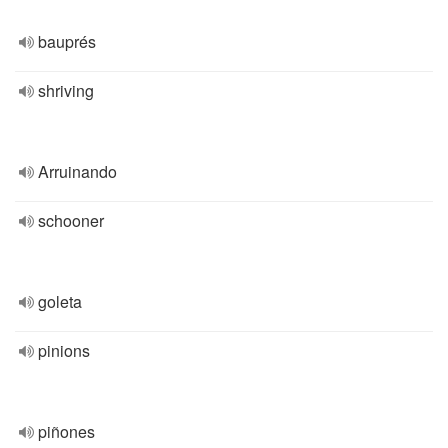
bauprés
shriving
Arruinando
schooner
goleta
pinions
piñones