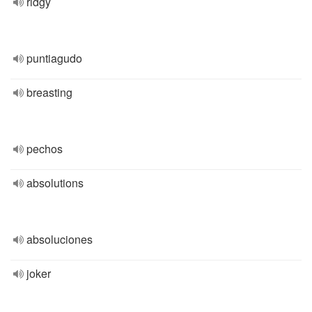
ridgy
puntiagudo
breasting
pechos
absolutions
absoluciones
joker