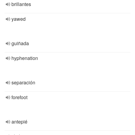
brillantes
yawed
guiñada
hyphenation
separación
forefoot
antepié