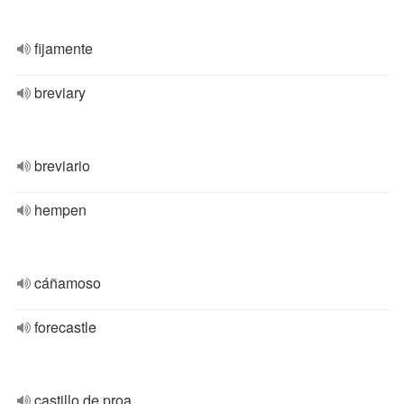
fijamente
breviary
breviario
hempen
cáñamoso
forecastle
castillo de proa