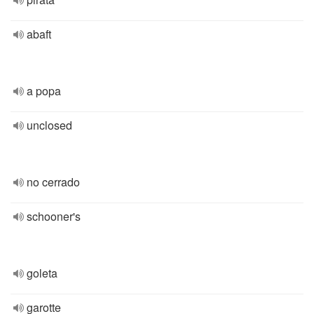
abaft
a popa
unclosed
no cerrado
schooner's
goleta
garotte