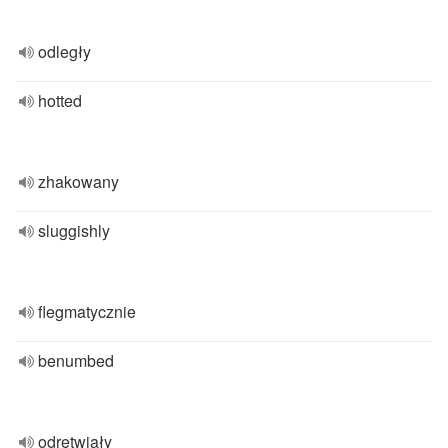
odległy
hotted
zhakowany
sluggishly
flegmatycznie
benumbed
odrętwiały