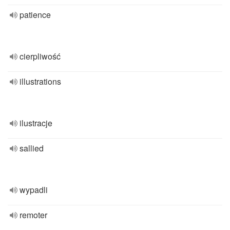
patience
cierpliwość
illustrations
ilustracje
sallied
wypadli
remoter