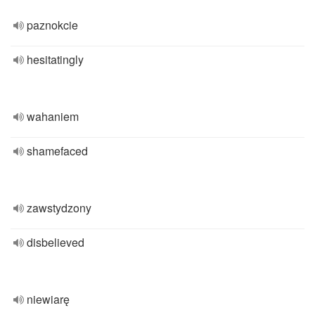
paznokcie
hesitatingly
wahaniem
shamefaced
zawstydzony
disbelieved
niewiarę