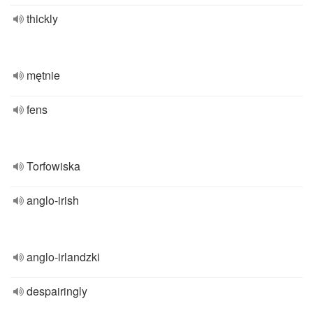
thickly
mętnie
fens
Torfowiska
anglo-irish
anglo-irlandzki
despairingly