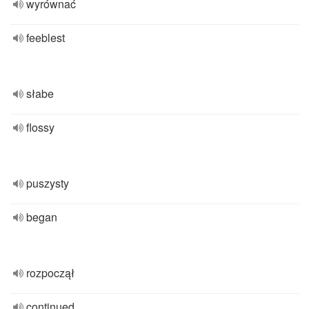
wyrównać
feeblest
słabe
flossy
puszysty
began
rozpoczął
continued