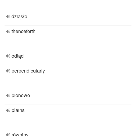
dziąsło
thenceforth
odtąd
perpendicularly
pionowo
plains
równiny