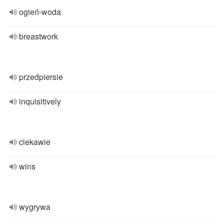
ogień-woda
breastwork
przedpiersie
inquisitively
ciekawie
wins
wygrywa