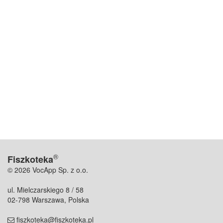
®
Fiszkoteka
© 2026 VocApp Sp. z o.o.
ul. Mielczarskiego 8 / 58
02-798 Warszawa, Polska
fiszkoteka@fiszkoteka.pl