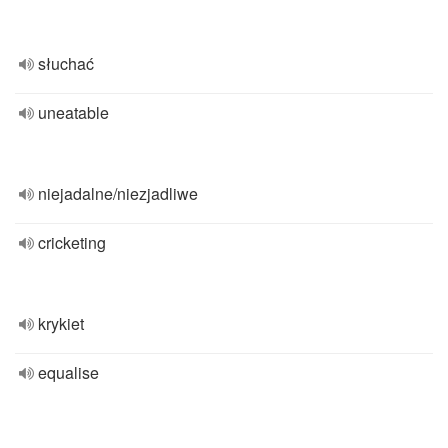
słuchać
uneatable
niejadalne/niezjadliwe
cricketing
krykiet
equalise