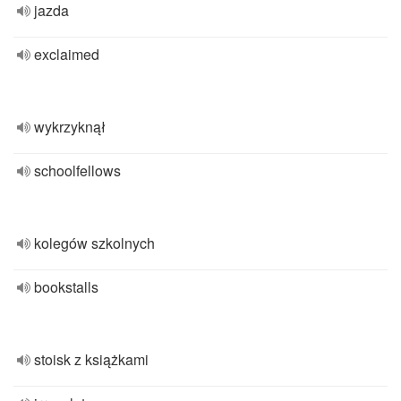
jazda
exclaimed
wykrzyknął
schoolfellows
kolegów szkolnych
bookstalls
stoisk z książkami