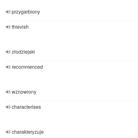
przygarbiony
thievish
złodziejski
recommenced
wznowiony
characterises
charakteryzuje