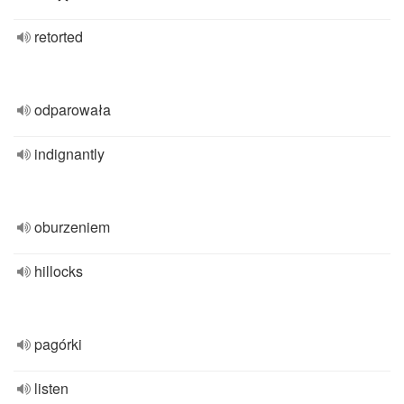
retorted
odparowała
indignantly
oburzeniem
hillocks
pagórki
listen