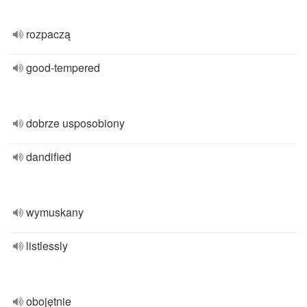
rozpaczą
good-tempered
dobrze usposobiony
dandified
wymuskany
listlessly
obojętnie