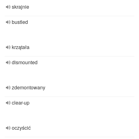
skrajnie
bustled
krzątała
dismounted
zdemontowany
clear-up
oczyścić