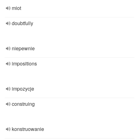
miot
doubtfully
niepewnie
impositions
impozycje
construing
konstruowanie