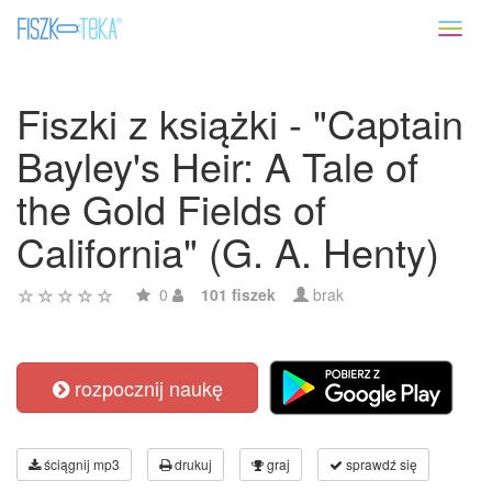
Toggl
naviga
Fiszki z książki - "Captain
Bayley's Heir: A Tale of
the Gold Fields of
California" (G. A. Henty)
0
101 fiszek
brak
rozpocznij naukę
ściągnij mp3
drukuj
graj
sprawdź się