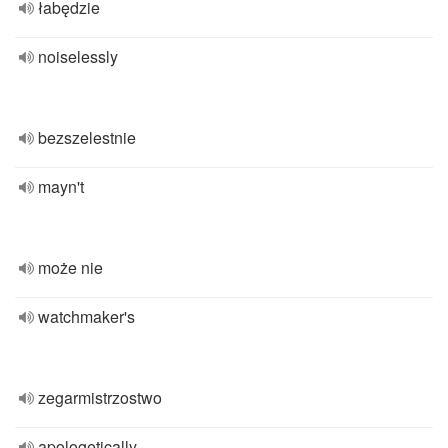
łabędzie
noiselessly
bezszelestnie
mayn't
może nie
watchmaker's
zegarmistrzostwo
apologetically