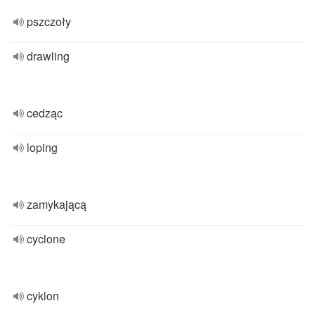
pszczoły
drawling
cedząc
loping
zamykającą
cyclone
cyklon