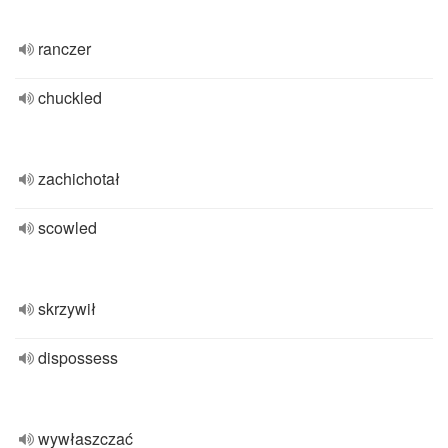
ranczer
chuckled
zachichotał
scowled
skrzywił
dispossess
wywłaszczać