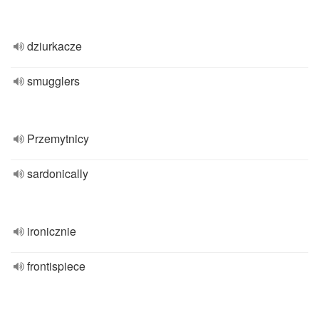
dziurkacze
smugglers
Przemytnicy
sardonically
ironicznie
frontispiece