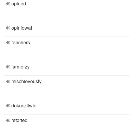
opined
opiniował
ranchers
farmerzy
mischievously
dokuczliwie
retorted