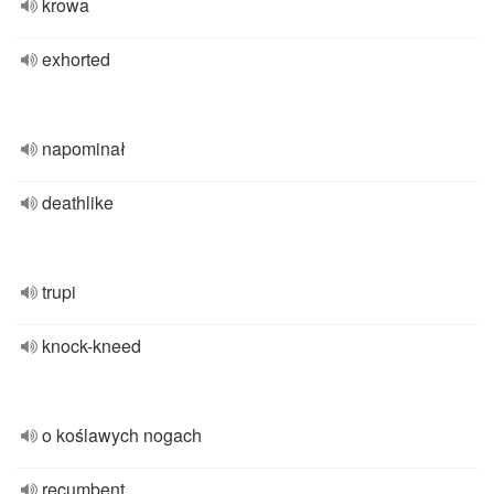
krowa
exhorted
napominał
deathlike
trupi
knock-kneed
o koślawych nogach
recumbent