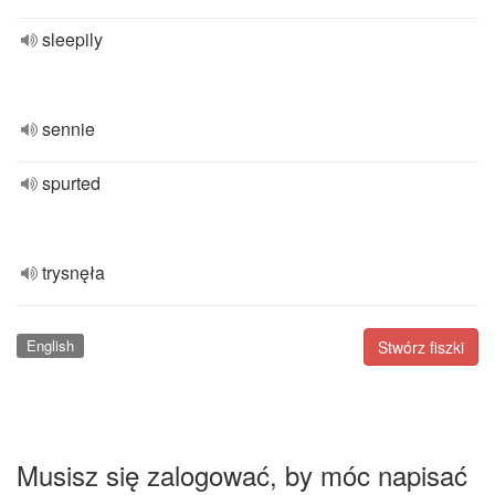
sleepily
sennie
spurted
trysnęła
English
Stwórz fiszki
Musisz się zalogować, by móc napisać