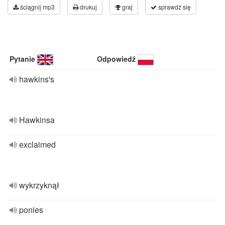
ściągnij mp3
drukuj
graj
sprawdź się
Pytanie
Odpowiedź
hawkins's
Hawkinsa
exclaimed
wykrzyknął
ponies