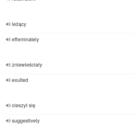
leżący
effeminately
zniewieściały
exulted
cieszył się
suggestively