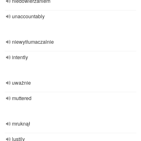
niedowierzaniem
unaccountably
niewytłumaczalnie
intently
uważnie
muttered
mruknął
lustily