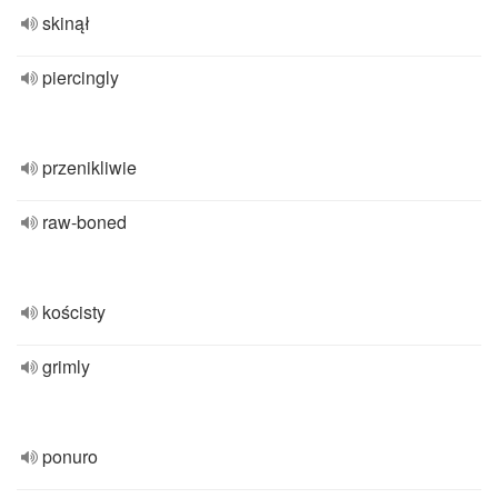
skinął
piercingly
przenikliwie
raw-boned
kościsty
grimly
ponuro