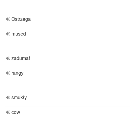
Ostrzega
mused
zadumał
rangy
smukły
cow