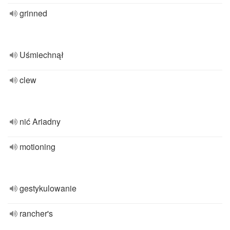
grinned
Uśmiechnął
clew
nić Ariadny
motioning
gestykulowanie
rancher's