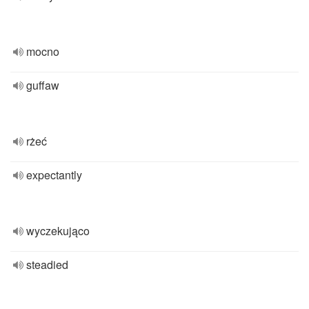
mocno
guffaw
rżeć
expectantly
wyczekująco
steadied