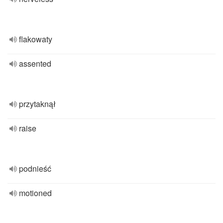
flakowaty
assented
przytaknął
raise
podnieść
motioned