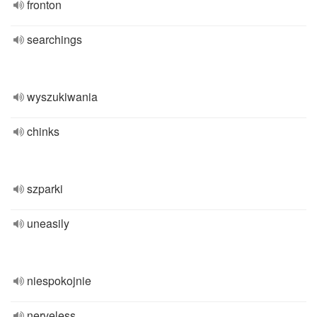
fronton
searchings
wyszukiwania
chinks
szparki
uneasily
niespokojnie
nerveless