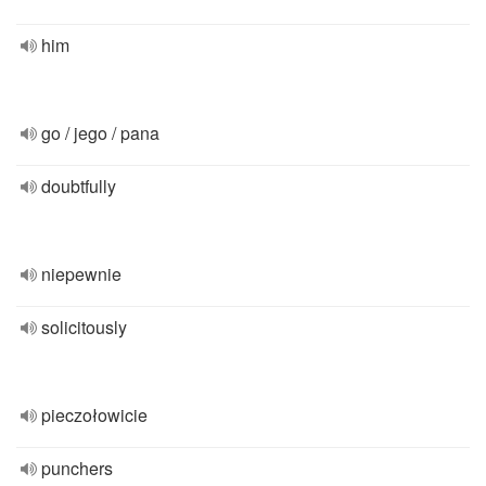
him
go / jego / pana
doubtfully
niepewnie
solicitously
pieczołowicie
punchers