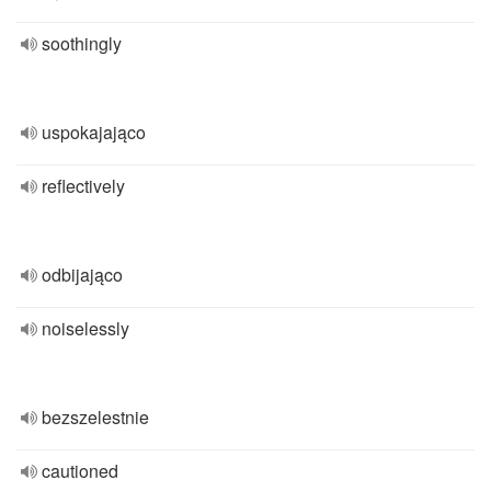
soothingly
uspokajająco
reflectively
odbijająco
noiselessly
bezszelestnie
cautioned