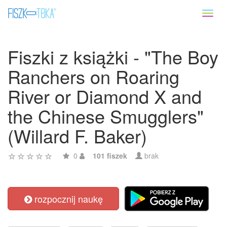
Toggl
naviga
Fiszki z książki - "The Boy
Ranchers on Roaring
River or Diamond X and
the Chinese Smugglers"
(Willard F. Baker)
0
101 fiszek
brak
rozpocznij naukę