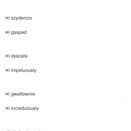
szyderczo
gasped
dyszała
impetuously
gwałtownie
incredulously