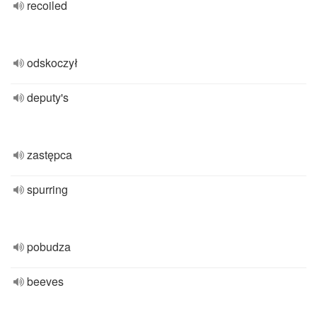
recoiled
odskoczył
deputy's
zastępca
spurring
pobudza
beeves