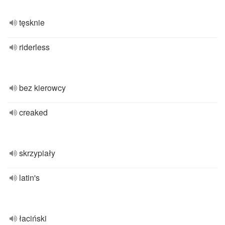
tęsknie
riderless
bez kierowcy
creaked
skrzypiały
latin's
łaciński