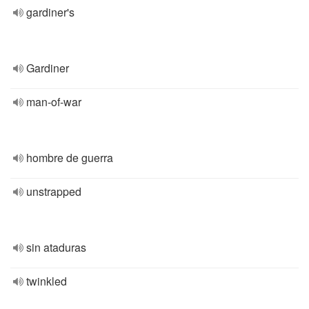
gardiner's
Gardiner
man-of-war
hombre de guerra
unstrapped
sin ataduras
twinkled