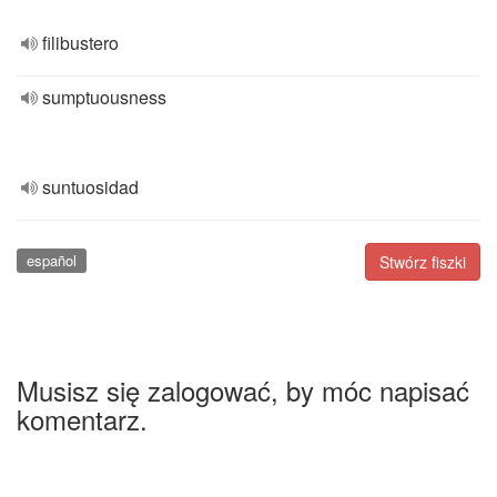
filibustero
sumptuousness
suntuosidad
español
Stwórz fiszki
Musisz się zalogować, by móc napisać
komentarz.