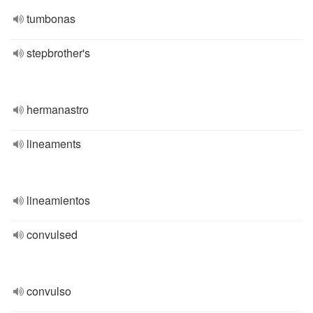
tumbonas
stepbrother's
hermanastro
lineaments
lineamientos
convulsed
convulso