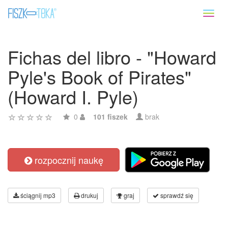
Toggl
naviga
Fichas del libro - "Howard
Pyle's Book of Pirates"
(Howard I. Pyle)
0
101 fiszek
brak
rozpocznij naukę
ściągnij mp3
drukuj
graj
sprawdź się