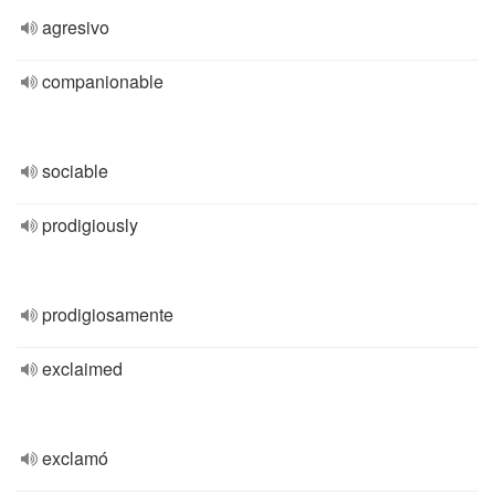
agresivo
companionable
sociable
prodigiously
prodigiosamente
exclaimed
exclamó