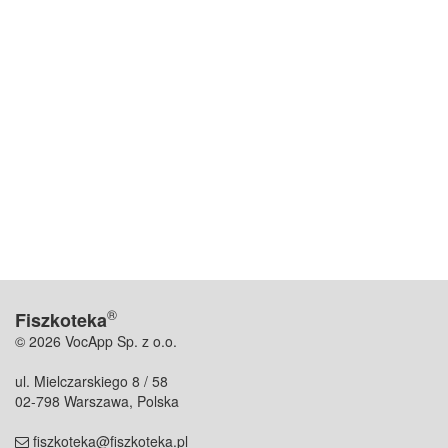
®
Fiszkoteka
© 2026 VocApp Sp. z o.o.
ul. Mielczarskiego 8 / 58
02-798 Warszawa, Polska
fiszkoteka@fiszkoteka.pl