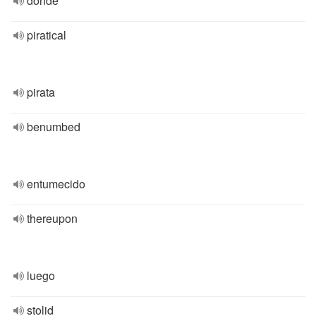
donde
piratical
pirata
benumbed
entumecido
thereupon
luego
stolid