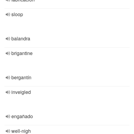
sloop
balandra
brigantine
bergantín
inveigled
engañado
well-nigh