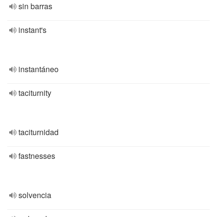
sin barras
instant's
instantáneo
taciturnity
taciturnidad
fastnesses
solvencia